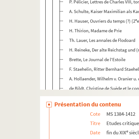
P. Pélicier, Lettres de Charles VIII, to
A. Schulte, Kaiser Maximilian als Ka
e
H. Hauser, Ouvriers du temps (?) (2
e
H. Thirion, Madame de Prie
Th. Lauer, Les annales de Flodoard
H. Reineke, Der alte Reichstag und 
Brette, Le Journal de l'Estoile
F. Staehelin, Ritter Bernhard Staehe
A. Hollaender, Wilhelm v. Oranier u.
de Bildt, Christine de Suède et le c
Th. Gérold, Franz Heinrich Redslob
Présentation du contenu
G. Weill, Histoire du mouvement soci
Cote
MS 1384-1412
L. Tchernoff, Associateurs secrètes 
Titre
Etudes critiqu
L. Schmidt, Geschichte der germani
e
Date
fin du XIX
sièc
R. Gardiner, Manuel du Christ d'Angle