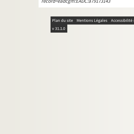
record=eadcgm:EADC:a79173143
Plan du site
Mentions Légales
Accessibilit
v 31.1.0