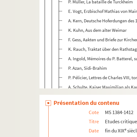
P. Müller, La bataille de Turckheim
E. Vogt, Erzbischof Mathias von Mai
A. Kern, Deutsche Hoferdungen des 16 
K. Kuhn, Aus dem alter Weimar
F. Gess, Aakten und Briefe zur Kirch
K. Rauch, Traktat über den Rathstag
A. Ingold, Mémoires du P. Batterel, s
P. Azan, Sidi-Brahim
P. Pélicier, Lettres de Charles VIII, to
A. Schulte, Kaiser Maximilian als Ka
e
H. Hauser, Ouvriers du temps (?) (2
e
Présentation du contenu
H. Thirion, Madame de Prie
Cote
MS 1384-1412
Th. Lauer, Les annales de Flodoard
Titre
Etudes critiqu
H. Reineke, Der alte Reichstag und 
e
Date
fin du XIX
sièc
Brette, Le Journal de l'Estoile