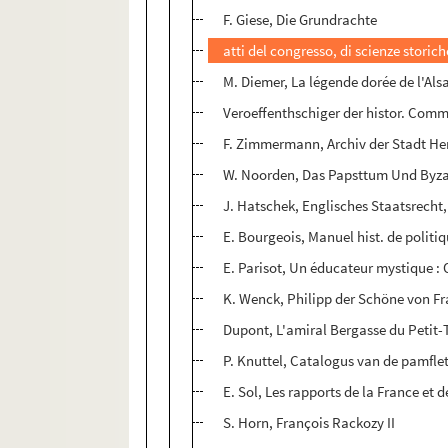
F. Giese, Die Grundrachte
atti del congresso, di scienze storich
M. Diemer, La légende dorée de l'Als
Veroeffenthschiger der histor. Commi
F. Zimmermann, Archiv der Stadt H
W. Noorden, Das Papsttum Und Byz
J. Hatschek, Englisches Staatsrecht, 
E. Bourgeois, Manuel hist. de politiq
E. Parisot, Un éducateur mystique : 
K. Wenck, Philipp der Schöne von F
Dupont, L'amiral Bergasse du Petit
P. Knuttel, Catalogus van de pamflet
E. Sol, Les rapports de la France et d
S. Horn, François Rackozy II