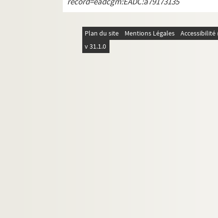
record=eadcgm:EADC:a79173135
MS 1411. Etudes historiques et critiques 
MS 1412. Etudes historiques par Rodolph
Plan du site
Mentions Légales
Accessibilit
MS 1413-1417. "Critiques de mes travaux" p
v 31.1.0