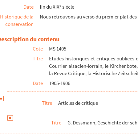
e
Date
fin du XIX
siècle
Historique de la
Nous retrouvons au verso du premier plat des o
ne Terrae Sanctae
conservation
enbügen in England (à vérifier)
Description du contenu
Cote
MS 1405
Titre
Etudes historiques et critiques publiées d
Courrier alsacien-lorrain, le Kirchenbote,
rmark, XX-XXI [à vérifier]
la Revue Critique, la Historische Zeitsche
Date
1905-1906
Titre
Articles de critique
III
Titre
G. Dessmann, Geschichte der sch