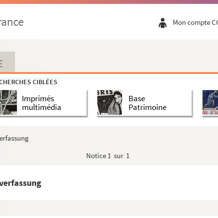
rance
Mon compte C
E
CHERCHES CIBLÉES
Imprimés
Base
multimédia
Patrimoine
verfassung
rsituten?), II
Notice
1 sur 1
 , I
 I
rverfassung
rraine