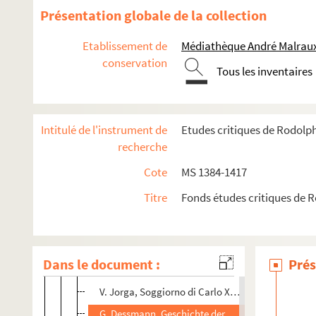
M. Vancsa, Geschichte Ober = und Niederoestreich
Présentation globale de la collection
U. Berlière, Les évêques auxiliaires de Cambrai et
Etablissement de
Médiathèque André Malraux
F. Lau, Codex diplomaticus Moeno-francofurtanus,
conservation
Tous les inventaires
Viard et Deprez, Chronique de Jean le Bel, tom. I.
Altman et Dernheim, Urkunden zur Erheuf der deu
G. Pérouse, Le cardinal Louis Aleman
Intitulé de l'instrument de
Etudes critiques de Rodolp
H. Crohas, Zwei Foerderer des Hexenvahns
recherche
K. Holl, Die geist. Ubungen des Ignatius von Loyo
Cote
MS 1384-1417
e
E. Gossart, Espagnols et Flamands au XVI
siècle
Titre
Fonds études critiques de 
A. Elkan, Die Publicistik der Bartholmaeusnacht
K. Hauck, Elisabeth Stuart
G. Preuss, Wilhem von England und das Haus Witt
Dans le document :
Prés
de Vogué, Mémoires du maréchal de Villars, tom. 
V. Jorga, Soggiorno di Carlo XII in Turchia
G. Dessmann, Geschichte der schlesischen Agrarv