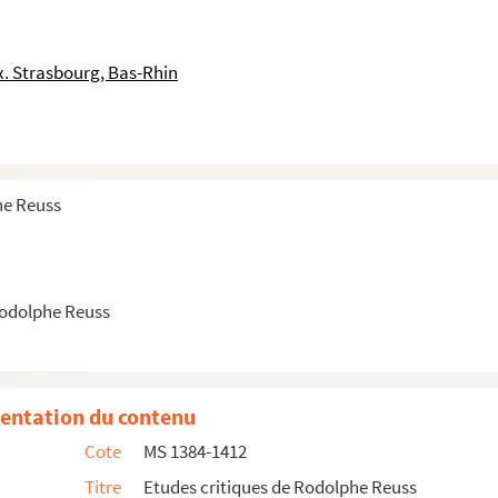
's I
 Tournai
. Strasbourg, Bas-Rhin
 tom. II
tsche Verfun geschichte
he Reuss
la
Rodolphe Reuss
elsbach, I
entation du contenu
VI
Cote
MS 1384-1412
Titre
Etudes critiques de Rodolphe Reuss
erfassung