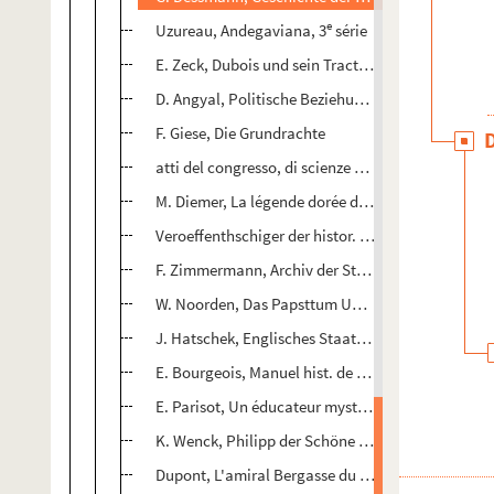
e
Uzureau, Andegaviana, 3
série
E. Zeck, Dubois und sein Tractat : De recuperatio
D. Angyal, Politische Beziehungen gesischen Sieb
F. Giese, Die Grundrachte
atti del congresso, di scienze storiche, tom. IV
M. Diemer, La légende dorée de l'Alsace
Veroeffenthschiger der histor. Commission P. Staye
F. Zimmermann, Archiv der Stadt Hermonnstadt
W. Noorden, Das Papsttum Und Byzanz
J. Hatschek, Englisches Staatsrecht, I.
E. Bourgeois, Manuel hist. de politique étrangère, 
E. Parisot, Un éducateur mystique : Oberlin
K. Wenck, Philipp der Schöne von Frankreich
Dupont, L'amiral Bergasse du Petit-Thouars