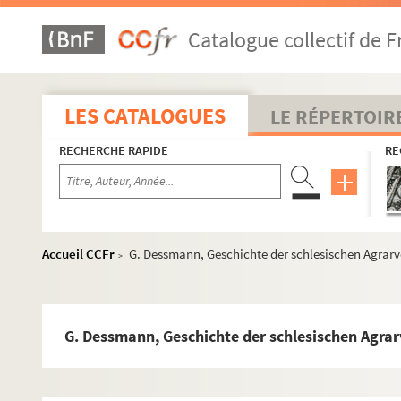
e
Uzureau, Andeganiana, 3
série
Catalogue collectif de F
H. Ponlet, Une petite ville lorraine (Thiaucourt)
Archives historiques de la Saintonge, tom. XXVI
M. François Descostes, Joseph de Maistre inconnu
LES CATALOGUES
LE RÉPERTOIR
Meunier, Passages de Pie VII dans la Niêne
RECHERCHE RAPIDE
RE
De Sèze, Baylen et la politique de Napoléon
E. Pariste, Un éducateur mystique (Oberlin)
Brizzolara, La Francia della restaurazione
J. Haller, Papsttum und Kirchenreform, vol. I.
Accueil CCFr
G. Dessmann, Geschichte der schlesischen Agrar
>
Ewald u. Horn, Bibliographie der deutsche Und (ve
Dahlmann-Waitz, Quellenkunde, ed. (Magdeburg?)
L. Schmidt, Geschichte der Germanischen Voelker,
G. Dessmann, Geschichte der schlesischen Agra
M. Rigillo, La tragédia di Verona
J. de Pange, Catalogue des actes de Ferri III de Lo