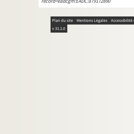
record=eadcgm:EADC:a79172890
P. Pélicier, Lettres de Charles VIII, to
A. Schulte, Kaiser Maximilian als Ka
Plan du site
Mentions Légales
Accessibilit
e
H. Hauser, Ouvriers du temps (?) (2
e
v 31.1.0
H. Thirion, Madame de Prie
Th. Lauer, Les annales de Flodoard
H. Reineke, Der alte Reichstag und 
Brette, Le Journal de l'Estoile
F. Staehelin, Ritter Bernhard Staehe
A. Hollaender, Wilhelm v. Oranier u.
de Bildt, Christine de Suède et le c
Th. Gérold, Franz Heinrich Redslob
G. Weill, Histoire du mouvement soci
L. Tchernoff, Associateurs secrètes 
L. Schmidt, Geschichte der germani
R. Gardiner, Manuel du Christ d'Angle