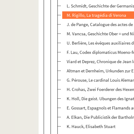
L. Schmidt, Geschichte der Germanis
M. Rigillo, La tragédia di Verona
J. de Pange, Catalogue des actes de F
M. Vancsa, Geschichte Ober = und Ni
U. Berlière, Les évêques auxiliaires
F. Lau, Codex diplomaticus Moeno-fr
Viard et Deprez, Chronique de Jean le
Altman et Dernheim, Urkunden zur E
G. Pérouse, Le cardinal Louis Alema
H. Crohas, Zwei Foerderer des Hexe
K. Holl, Die geist. Ubungen des Igna
E. Gossart, Espagnols et Flamands a
A. Elkan, Die Publicistik der Barth
K. Hauck, Elisabeth Stuart