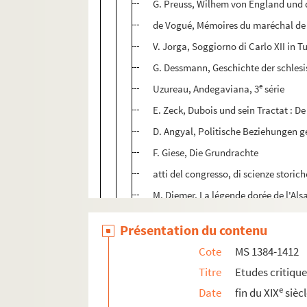
G. Preuss, Wilhem von England und 
de Vogué, Mémoires du maréchal de V
V. Jorga, Soggiorno di Carlo XII in T
G. Dessmann, Geschichte der schles
e
Uzureau, Andegaviana, 3
série
E. Zeck, Dubois und sein Tractat : D
D. Angyal, Politische Beziehungen g
F. Giese, Die Grundrachte
atti del congresso, di scienze storich
M. Diemer, La légende dorée de l'Als
Veroeffenthschiger der histor. Commi
Présentation du contenu
F. Zimmermann, Archiv der Stadt H
Cote
MS 1384-1412
W. Noorden, Das Papsttum Und Byz
Titre
Etudes critiqu
J. Hatschek, Englisches Staatsrecht, 
e
Date
fin du XIX
sièc
E. Bourgeois, Manuel hist. de politiq