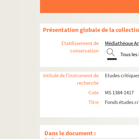
MS 1402. Etudes historiques et critiques p
MS 1403. Etudes historiques et critiques p
MS 1404. Etudes historiques et critiques p
Présentation globale de la collecti
MS 1405. Etudes historiques et critiques publ
Etablissement de
Médiathèque An
Le général Dupont et la capitulation de
conservation
Tous les
Michelet à Strasbourg (1906)
Un prince jacobin allemand en Alsace (
Intitulé de l'instrument de
Etudes critique
Pariser Briefe (über Trennung von Staat
recherche
Jean Calvin par Domergue (t. III)
Cote
MS 1384-1417
Articles de critique
Titre
Fonds études cr
J.L. Homer, Perregaux et sa fille
V. Pierre, Les carmélites de Campiè
Colonna Cesari-Rocca, Le nid de l'ai
Dans le document :
J. Greppi, La rivoluzione francese, to