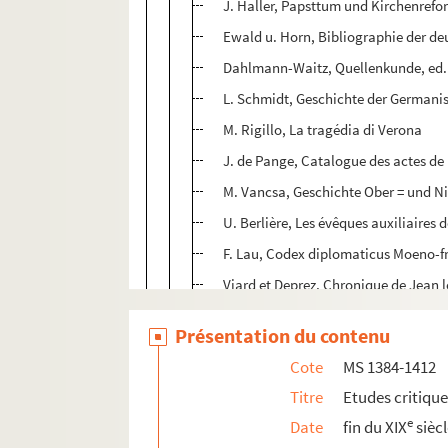
J. Haller, Papsttum und Kirchenreform
Ewald u. Horn, Bibliographie der deu
Dahlmann-Waitz, Quellenkunde, ed. 
L. Schmidt, Geschichte der Germanis
M. Rigillo, La tragédia di Verona
J. de Pange, Catalogue des actes de F
M. Vancsa, Geschichte Ober = und Ni
U. Berlière, Les évêques auxiliaires
F. Lau, Codex diplomaticus Moeno-fr
Viard et Deprez, Chronique de Jean le
Altman et Dernheim, Urkunden zur E
Présentation du contenu
G. Pérouse, Le cardinal Louis Alema
Cote
MS 1384-1412
H. Crohas, Zwei Foerderer des Hexe
Titre
Etudes critiqu
K. Holl, Die geist. Ubungen des Igna
e
Date
fin du XIX
sièc
E. Gossart, Espagnols et Flamands a