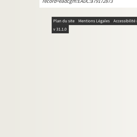
record=eadcgm:EADC:a79172873
W. Noorden, Das Papsttum Und Byz
J. Hatschek, Englisches Staatsrecht, 
Plan du site
Mentions Légales
Accessibilit
E. Bourgeois, Manuel hist. de politiq
v 31.1.0
E. Parisot, Un éducateur mystique : 
K. Wenck, Philipp der Schöne von F
Dupont, L'amiral Bergasse du Petit
P. Knuttel, Catalogus van de pamflet
E. Sol, Les rapports de la France et d
S. Horn, François Rackozy II
P. Müller, La bataille de Turckheim
E. Vogt, Erzbischof Mathias von Mai
A. Kern, Deutsche Hoferdungen des 16 
K. Kuhn, Aus dem alter Weimar
F. Gess, Aakten und Briefe zur Kirch
K. Rauch, Traktat über den Rathstag