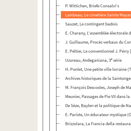
P. Wittichen, Briefe Consalvi's
Lambeau, Le cimetière Sainte Mayani
Sauzet, Le contingent badois
E. Charany, L'assemblée électorale de
J. Guillaume, Procès verbaux du Comi
E. Peltier, Le conventionnel J. Pérry [
e
Uzureau, Andeganiana, 3
série
H. Ponlet, Une petite ville lorraine 
Archives historiques de la Saintonge
M. François Descostes, Joseph de Ma
Meunier, Passages de Pie VII dans la
De Sèze, Baylen et la politique de N
E. Pariste, Un éducateur mystique (O
Brizzolara, La Francia della restaur