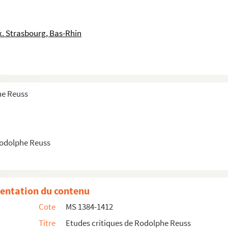
bliées dans la Revue Historique, le Bulletin des Monu...
La Revue d'Alsace, le Elsass-Lothringischer Familienka...
. Strasbourg, Bas-Rhin
a Revue d'Alsace, la Revue Critique, la Revue Histori...
e Kirchenbote, le Bulletin de l'histoire du protestan...
our nos enfants, le Bulettin de l'histoire du protest...
he Reuss
evue Histoire, le Journal d'Alsace-Lorraine, le Co...
Rodolphe Reuss
entation du contenu
Cote
MS 1384-1412
Titre
Etudes critiques de Rodolphe Reuss