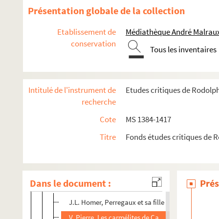
Présentation globale de la collection
MS 1400. Etudes historiques, littéraires et critiques pu
MS 1401. Etudes historiques et critiques publiées dans 
Etablissement de
Médiathèque André Malraux
conservation
MS 1402. Etudes historiques et critiques publiées dans l
Tous les inventaires
MS 1403. Etudes historiques et critiques publiées dans l
MS 1404. Etudes historiques et critiques publiées dans P
Intitulé de l'instrument de
Etudes critiques de Rodolp
MS 1405. Etudes historiques et critiques publiées dans la R
recherche
Le général Dupont et la capitulation de Baylen (1906)
Cote
MS 1384-1417
Michelet à Strasbourg (1906)
Titre
Fonds études critiques de 
Un prince jacobin allemand en Alsace (1906)
Pariser Briefe (über Trennung von Staat und Kirche)
Jean Calvin par Domergue (t. III)
Dans le document :
Prés
Articles de critique
J.L. Homer, Perregaux et sa fille
V. Pierre, Les carmélites de Campiègne