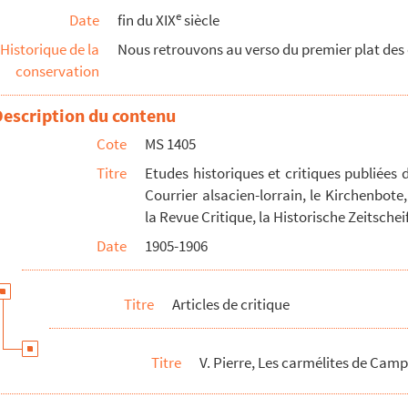
e
Date
fin du XIX
siècle
Historique de la
Nous retrouvons au verso du premier plat des o
conservation
II
Description du contenu
Cote
MS 1405
II
Titre
Etudes historiques et critiques publiées d
Courrier alsacien-lorrain, le Kirchenbote,
uction publique, tom. V.
la Revue Critique, la Historische Zeitsche
Date
1905-1906
Titre
Articles de critique
Titre
V. Pierre, Les carmélites de Cam