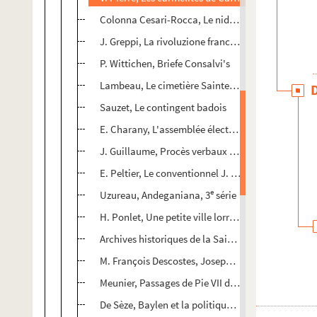
Colonna Cesari-Rocca, Le nid de l'aigle
J. Greppi, La rivoluzione francese, tom. III
P. Wittichen, Briefe Consalvi's
Lambeau, Le cimetière Sainte Mayanite, Louis XVI
Sauzet, Le contingent badois
E. Charany, L'assemblée électorale de Paris, tom. I
J. Guillaume, Procès verbaux du Comité de l'instr
E. Peltier, Le conventionnel J. Pérry [à vérifier]
e
Uzureau, Andeganiana, 3
série
H. Ponlet, Une petite ville lorraine (Thiaucourt)
Archives historiques de la Saintonge, tom. XXVI
M. François Descostes, Joseph de Maistre inconnu
Meunier, Passages de Pie VII dans la Niêne
De Sèze, Baylen et la politique de Napoléon