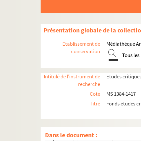
E. Salzar, Der grosse Kurfürst in Pufendo
Overzicht der bronnenpublicatie der Ne
F. Arens, Das Tyroler Volk in seinen We
Présentation globale de la collecti
E. Hubert, Le protestantisme à Tournai.
K. Jacob, Von Lützen nach Noerdlingen
Etablissement de
Médiathèque An
M. Poète, Cours d'ouverture sur l'histoir
conservation
Tous les
A. Cartellieri, über Weson u. Gliederung
A. Cartellieri, Die Politik der Hoenstanf
Intitulé de l'instrument de
Etudes critique
A. Charasson, Un curé plébein au moye
recherche
H. Boehmer, Anslekten zur Geschichte des
Cote
MS 1384-1417
A. Peltzer, Archen's Beziehungen zu der
Titre
Fonds études cr
E. Baehler, Petrus Caroli
Cauchie et Maere, Recueil des instructi
F. Frensdorff, Berichte des Darms von. M
Dans le document :
P. Boyé, Le butin de Nancy