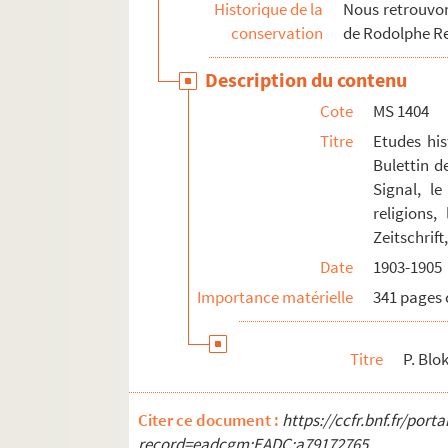
Historique de la
Nous retrouvons
conservation
de Rodolphe R
Description du contenu
Cote
MS 1404
Titre
Etudes his
Bulettin d
Signal, le
religions,
Zeitschrif
Date
1903-1905
Importance matérielle
341 pages 
Titre
P. Blo
Citer ce document :
https://ccfr.bnf.fr/por
record=eadcgm:EADC:a79172765