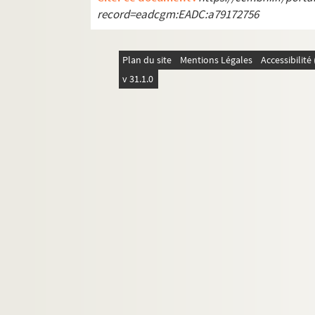
record=eadcgm:EADC:a79172756
Plan du site
Mentions Légales
Accessibilit
v 31.1.0