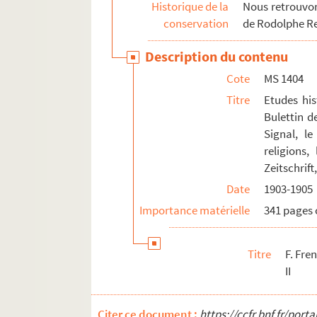
Historique de la
Nous retrouvons
conservation
de Rodolphe R
Description du contenu
Cote
MS 1404
Titre
Etudes his
Bulettin d
Signal, le
religions,
Zeitschrif
Date
1903-1905
Importance matérielle
341 pages 
Titre
F. Fre
II
Citer ce document :
https://ccfr.bnf.fr/por