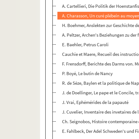
A. Cartellieri, Die Politik der Hoenstanf
A. Charasson, Un curé plébein au moye
H. Boehmer, Anslekten zur Geschichte des
A. Peltzer, Archen's Beziehungen zu der
E. Baehler, Petrus Caroli
Cauchie et Maere, Recueil des instructi
F. Frensdorff, Berichte des Darms von. M
P. Boyé, Le butin de Nancy
R. de Sèze, Baylen et la politique de Na
J. de Doellinger, Le pape et le Concile, 
J. Vrai, Ephémérides de la papauté
J. Cuvelier, Inventaire des invetaires de 
Ch. Seignobos, Histoire contemporaine 
E. Fahlbeck, Der Adel Schweden's und F