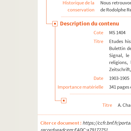
Historique de la
Nous retrouvons
MS 1412. Etudes historiques par Rodolph
conservation
de Rodolphe R
MS 1413-1417. "Critiques de mes travaux" p
Description du contenu
Cote
MS 1404
Titre
Etudes his
Bulettin d
Signal, le
religions,
Zeitschrif
Date
1903-1905
Importance matérielle
341 pages 
Titre
A. Cha
Citer ce document :
https://ccfr.bnf.fr/por
record=eadcgm:EADC:a79172751