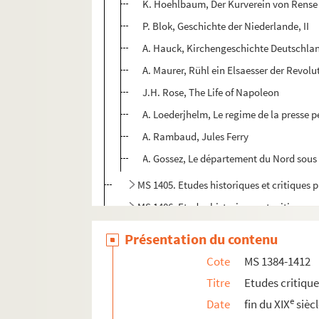
K. Hoehlbaum, Der Kurverein von Rense
P. Blok, Geschichte der Niederlande, II
A. Hauck, Kirchengeschichte Deutschlan
A. Maurer, Rühl ein Elsaesser der Revolu
J.H. Rose, The Life of Napoleon
A. Loederjhelm, Le regime de la presse 
A. Rambaud, Jules Ferry
A. Gossez, Le département du Nord sous 
MS 1405. Etudes historiques et critiques p
MS 1406. Etudes historiques et critiques p
MS 1407. Etudes historiques et critiques p
Présentation du contenu
MS 1408. Etudes historiques et critiques p
Cote
MS 1384-1412
MS 1409. Etudes historiques et critiques p
Titre
Etudes critiqu
MS 1410. Etudes historiques et critiques p
e
Date
fin du XIX
sièc
MS 1411. Etudes historiques et critiques 