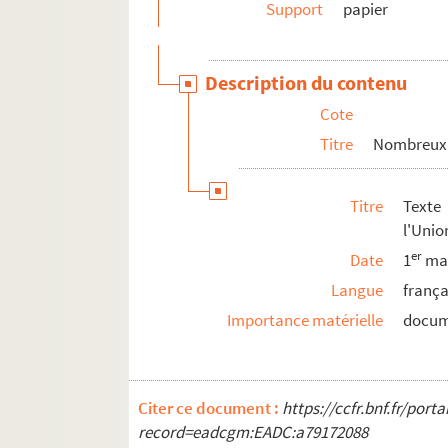
Support
papier
Description du contenu
Cote
Titre
Nombreux e
Titre
Texte
l'Unio
er
Date
1
mai
Langue
frança
Importance matérielle
docum
Citer ce document :
https://ccfr.bnf.fr/por
record=eadcgm:EADC:a79172088