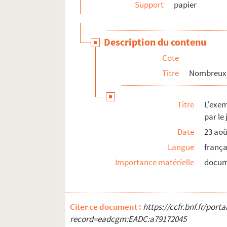
Support
papier
Description du contenu
Cote
Titre
Nombreux e
Titre
L'exem
par le
Date
23 aoû
Langue
frança
Importance matérielle
docum
Citer ce document :
https://ccfr.bnf.fr/por
record=eadcgm:EADC:a79172045