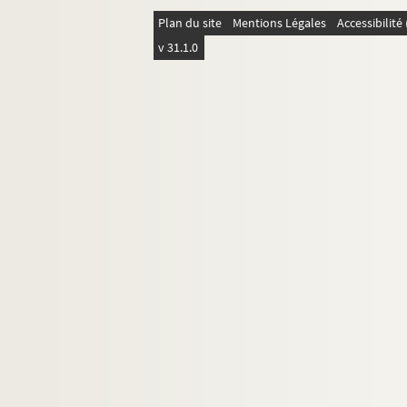
Nécrologie de Rodolphe Reuss par Le M
Plan du site
Mentions Légales
Accessibilit
Nécrologie de Rodolphe Reuss par le Se
v 31.1.0
Die Alsassische Wache Strasbourg
"Lettre de condoléances" du maire de St
L'exemple d'une vie, texte dédié à la mo
Notice sur la mort de Rodolphe Reuss 
Nécrologie de Rodolphe Reuss par la Re
Nécrologie de Rodolphe Reuss par L'Als
Nécrologie de Rodolphe Reuss par Die 
"La mort d'un grand Alsacien : Rodolphe 
Nécrologie de Rodolphe Reuss par le bull
Nécrologie de Rodolphe Reuss par le Bul
"Les obsèques de M. Rodolphe Ress le gra
"Un historien alsacien - Rodolphe Reuss 
"Rodolphe Reuss par F. Kiener professeur