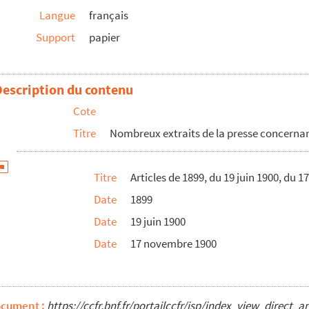
Langue
français
 Rodolphe Reuss afin de recevoir le prix Gobe...
Support
papier
Description du contenu
essager d'Alsace-Lorraine
Cote
Titre
Nombreux extraits de la presse concernan
 en Alsace (1790-1795) d'après des documents ...
Titre
Articles de 1899, du 19 juin 1900, du 
Date
1899
Date
19 juin 1900
sion du décès de M. Rodolphe Reuss correspondant ...
Date
17 novembre 1900
e et de Lorraine
ocument :
https://ccfr.bnf.fr/portailccfr/jsp/index_view_dire