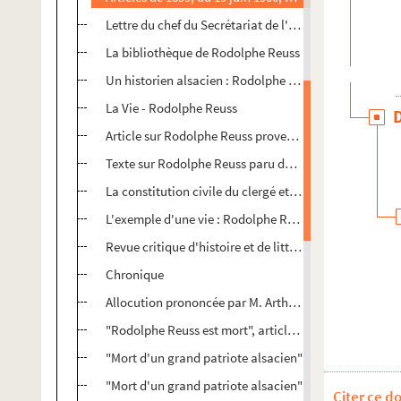
Lettre du chef du Secrétariat de l'Institut de France à
La bibliothèque de Rodolphe Reuss
Un historien alsacien : Rodolphe Reuss (suite et fin)
La Vie - Rodolphe Reuss
Article sur Rodolphe Reuss provenant du journal Le M
Texte sur Rodolphe Reuss paru dans "L'Echo de Paris
La constitution civile du clergé et la Crise religieuse
L'exemple d'une vie : Rodolphe Reuss
Revue critique d'histoire et de littérature
Chronique
Allocution prononcée par M. Arthur Chuquet à l'occa
"Rodolphe Reuss est mort", article du Journal d'Alsac
"Mort d'un grand patriote alsacien"
"Mort d'un grand patriote alsacien"
Citer ce d