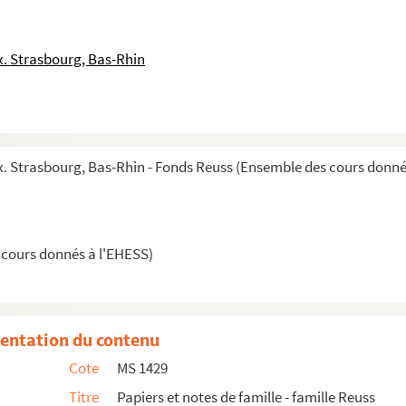
e du Bas-Rhin
. Strasbourg, Bas-Rhin
propos des doubles des thèses envoyés à la bibliothè...
 Strasbourg, Bas-Rhin - Fonds Reuss (Ensemble des cours donné
de en 1870 extraite du Courrier du Bas-Rhin ave...
 cours donnés à l'EHESS)
en 1847
naissait le 13 octobre 1841, pour la série "U...
entation du contenu
ace-Lorraine le 27 octobre 1908
Cote
MS 1429
Titre
Papiers et notes de famille - famille Reuss