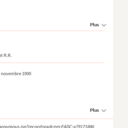
Plus
t R.R.
17 novembre 1900
Plus
ct_anonymous.jsp?record=eadcgm:EADC:a79171886