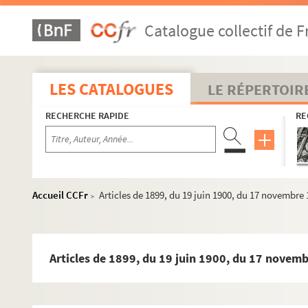
Catalogue collectif de F
LES CATALOGUES
LE RÉPERTOIR
RECHERCHE RAPIDE
RE
MS 1151-1155. Le Saint-Empire Romain Germanique depuis 
Accueil CCFr
Articles de 1899, du 19 juin 1900, du 17 novembre
>
MS 1156-1183. La politique française en Allemagne (de la 2
MS 1184-1186. Histoire d'Alsace
MS 1187-1191. Alsatiques divers
Articles de 1899, du 19 juin 1900, du 17 novem
e
MS 1192-1198. L'Alsace au XVII
siècle - Histoire
MS 1199-1203. Notes sur Ernest de Mansfeld
MS 1204. L'Alsace pendant la Révolution Française