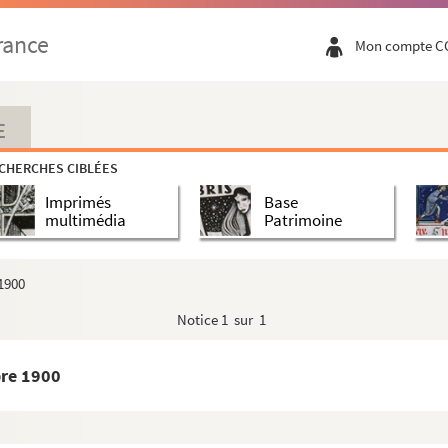
rance
Mon compte C
E
CHERCHES CIBLÉES
Imprimés
Base
multimédia
Patrimoine
la Réforme jusqu'à la Révolution
 1900
ème
e
e
moitié du XVI
siècle à la fin du XVIII
siècle)
Notice
1 sur 1
bre 1900