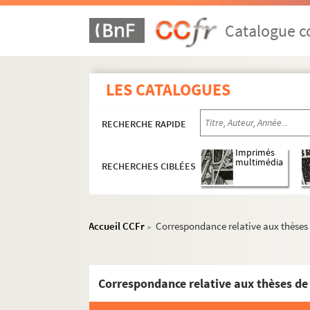
Catalogue co
LES CATALOGUES
MS 1151-1155. Le Saint-Empire Romain Germa
RECHERCHE RAPIDE
MS 1156-1183. La politique française en Alle
Imprimés
MS 1184-1186. Histoire d'Alsace
multimédia
RECHERCHES CIBLÉES
MS 1187-1191. Alsatiques divers
e
MS 1192-1198. L'Alsace au XVII
siècle - Histoi
MS 1199-1203. Notes sur Ernest de Mansfeld
Accueil CCFr
Correspondance relative aux thèses 
>
MS 1204. L'Alsace pendant la Révolution Fra
MS 1205-1240. Histoire de la Révolution en A
MS 1241-1250. Procès-verbaux de l'Administr
MS 1251-1293. Révolution en Alsace