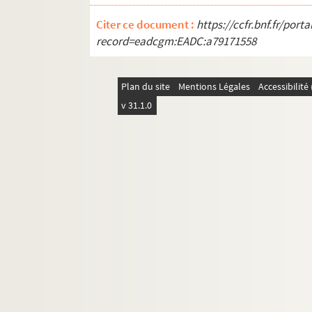
Citer ce document :
https://ccfr.bnf.fr/por
record=eadcgm:EADC:a79171558
Plan du site
Mentions Légales
Accessibilit
v 31.1.0