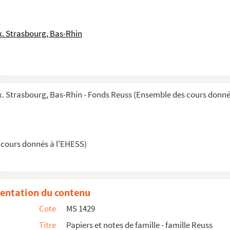
. Strasbourg, Bas-Rhin
euss
is de Février 1872 nommant R.R. membre de la co...
e refus d'enseigner dans la langue allemande
 Strasbourg, Bas-Rhin - Fonds Reuss (Ensemble des cours donné
(07.03.1873)
e bibliothécaire (31.10.1895)
. R. au profit de la bibliothèque (20.11.1895...
 cours donnés à l'EHESS)
siteurs et livres prêtés) (1874-1885 et 1874-...
uncipale de Strasbourg
entation du contenu
05.1896)
Cote
MS 1429
toire à l'Ecole pratique des hautes études (04.0...
Titre
Papiers et notes de famille - famille Reuss
Ecole (27.05.1902)