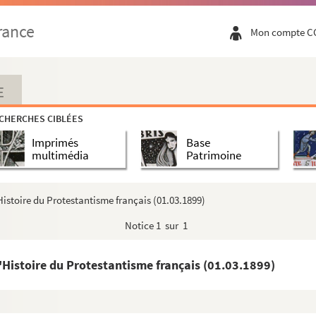
rance
Mon compte C
la Réforme jusqu'à la Révolution
E
ème
e
e
moitié du XVI
siècle à la fin du XVIII
siècle)
CHERCHES CIBLÉES
Imprimés
Base
multimédia
Patrimoine
Histoire du Protestantisme français (01.03.1899)
Notice
1 sur 1
e du Bas-Rhin
l'Histoire du Protestantisme français (01.03.1899)
propos des doubles des thèses envoyés à la bibliothè...