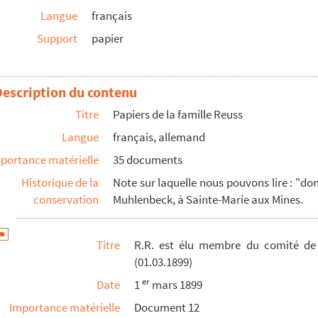
Langue
français
oire du Protestantisme français (01.03.1899)
Support
papier
définir les mesures conservatoires à prendre conc...
ettres de l'Université de Strasbourg (19.11.19...
Description du contenu
ences, Agriculture et Arts du Bas-Rhin (26.06.1...
Titre
Papiers de la famille Reuss
hat de livres de la bibliothèque municpale de Ve...
Langue
français, allemand
on de R.R. au comité d'inspection et d'achat d...
portance matérielle
35 documents
Historique de la
Note sur laquelle nous pouvons lire : "don 
-Dollfus à R.R. pour l'ensemble de ses travaux ...
conservation
Muhlenbeck, à Sainte-Marie aux Mines.
-Dollfus à R.R. pour l'ensemble de ses travaux ...
-Dollfus à R.R. pour l'ensemble de ses travaux ...
Titre
R.R. est élu membre du comité de l
(01.03.1899)
proposition de Mon Comité d'histoire, de stat...
er
Date
1
mars 1899
r Eug. Waldner (impr. de 7 p.)
e
ur son ouvrage : L'Alsace au XVII
Importance matérielle
Document 12
siècle (séan...