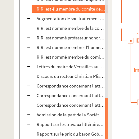
R.R. est élu membre du comité de la Société de l'Hist
Augmentation de son traitement (07.12.1903)
R.R. est nommé membre de la commission "chargée de 
R.R. est nommé professeur honoraire à la Faculté des L
R.R. est nommé membre d'honneur de la Société des Sci
R.R. est nommé membre du comité d'inspection et d'ac
Lettres du maire de Versailles au sujet de la nominati
Im
Discours du recteur Christian Pfister du 23.02.1923
Correspondance concernant l'attribution du prix Engel
Correspondance concernant l'attribution du prix Engel
Correspondance concernant l'attribution du prix Engel
Admission de la part de la Société industrielle sur la 
Rapport sur les travaux littéraires de R.R. présenté pa
Rapport sur le prix du baron Gobert décerné à R.R. po