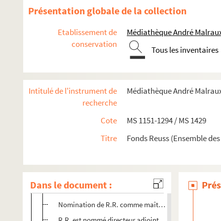
Présentation globale de la collection
Papiers de la famille Reuss
Etablissement de
Médiathèque André Malraux
Papiers de famille Rosolphe Reuss : sommaire
conservation
Tous les inventaires
Suite du sommaire des papiers de famille Rodolphe R
Arrêté du Maire de la Ville de Strasbourg du 29 du mo
Lettre autographe de R.R. du 10.08.1873 concernant l
Intitulé de l'instrument de
Médiathèque André Malraux.
Nomination de R.R. comme bibliothécaire municipal 
recherche
Le maire Otto Back accepte la démission de R.R. comm
Cote
MS 1151-1294 / MS 1429
Acceptation d'un don (collectio Reussiana) fait par Rod
Titre
Fonds Reuss (Ensemble des
Statistique décennale de la bibliothèque municipale (vi
Tableau somaire du mouvement de la Bibliothèque M
R.R. renonce à la nationalité allemande (20.03.1896)
Dans le document :
Prés
Accord à ce sujet donné par l'autorité allemande (02.
Nomination de R.R. comme maître de conférences d'his
R.R. est nommé directeur adjoint d'études à la même 