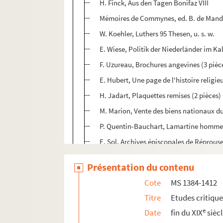
H. Finck, Aus den Tagen Bonifaz VIII
Mémoires de Commynes, ed. B. de Mand
W. Koehler, Luthers 95 Thesen, u. s. w.
E. Wiese, Politik der Niederländer im K
F. Uzureau, Brochures angevines (3 pièc
E. Hubert, Une page de l'histoire religie
H. Jadart, Plaquettes remises (2 pièces)
M. Marion, Vente des biens nationaux du
P. Quentin-Bauchart, Lamartine homme 
E. Sol, Archives épiscopales de Réprous
A. Grotenfelt, Die Wertschätzung in der 
Présentation du contenu
Th. von Irena Sternberg, Deutsche Wirts
Cote
MS 1384-1412
Ch. Seignobos, Méthode historique appl
Titre
Etudes critiqu
A. Cartellieri, Kaiser Heinrich VII
e
Date
fin du XIX
sièc
S. Riezler, Geschichte Baierns, T V-VI