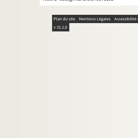
Ch. Kuhlmann, La députation bretonne e
G. Lenõtre, Paris révolutionnaire, vieille
Plan du site
Mentions Légales
Accessibilit
A. Helbey, Curés et paroissiens dans le 
v 31.1.0
Ch. Porée, Subsistances dans l'Yonne
Documents pour l'histoire de la Révolut
V. Pierre, Mémoire de P.F. de Rémusat su
E. Charpentier, Un curé constitutionnel
E. Couvreu, Comment est née la COnstit
F. Guillon, Le Roman de la Rose comme
P. Jacquin, Etude sur l'abbaye de Liessi
J. Vaesen, Lettres de Louis XI, tom. VIII
E. Charvériat, Correspondance de M. d
A. Hassal, Mazarin
G. Koch, Friedensbestrebungen Wilhem, 
A.M.P. Ingold, Mémoires pour servir à l'his