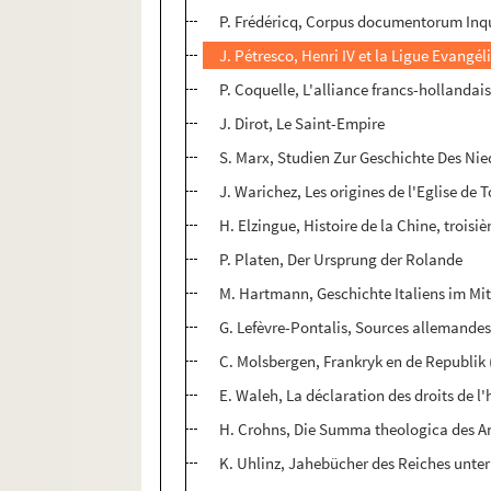
P. Frédéricq, Corpus documentorum Inqui
J. Pétresco, Henri IV et la Ligue Evangél
P. Coquelle, L'alliance francs-hollandais
J. Dirot, Le Saint-Empire
S. Marx, Studien Zur Geschichte Des Ni
J. Warichez, Les origines de l'Eglise de 
H. Elzingue, Histoire de la Chine, troisiè
P. Platen, Der Ursprung der Rolande
M. Hartmann, Geschichte Italiens im Mitte
G. Lefèvre-Pontalis, Sources allemandes 
C. Molsbergen, Frankryk en de Republik 
E. Waleh, La déclaration des droits de 
H. Crohns, Die Summa theologica des A
K. Uhlinz, Jahebücher des Reiches unter 