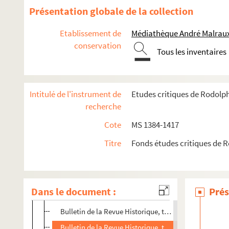
MS 1402. Etudes historiques et critiques publiées dans l
Présentation globale de la collection
MS 1403. Etudes historiques et critiques publiées dans l
Etablissement de
Médiathèque André Malraux
MS 1404. Etudes historiques et critiques publiées dans Pour
conservation
Tous les inventaires
Histoire d'un nègre, Booker Washington
Claude Lecoz et les protestants de la Franche-Comté
L'Eglise catholique, la Renaissance et le protestantis
Intitulé de l'instrument de
Etudes critiques de Rodolp
Lutherischer Kirchenbrauch in Sachsen
recherche
Eine Strassburger Kirchenbiographie (Gerold, St. Nic
Cote
MS 1384-1417
Les papiers du maître d'école
Titre
Fonds études critiques de 
Plume alsacienne (A. Lichtenberger, Schuré, Rossege
Chronique littéraire (A. Lichtenberger, Portraits d'aï
Un pédagogue humoriste (Lichtenberger, Line)
Dans le document :
Prés
Le procès des dominicains de Berne, 1509
Bulletin de la Revue Historique, tom. LXXXIII
Bulletin de la Revue Historique, tom. LXXXVI