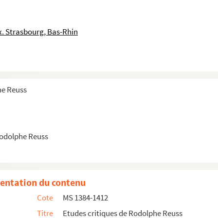
a Revue d'Alsace, la Revue Critique, la Revue Histori...
e Kirchenbote, le Bulletin de l'histoire du protestan...
. Strasbourg, Bas-Rhin
 nos enfants, le Bulettin de l'histoire du protest...
me d'après C.P. Baudrillart
he Reuss
klaus)
Rodolphe Reuss
r-Hernon)
eules, M. de Migurac)
entation du contenu
Cote
MS 1384-1412
Titre
Etudes critiques de Rodolphe Reuss