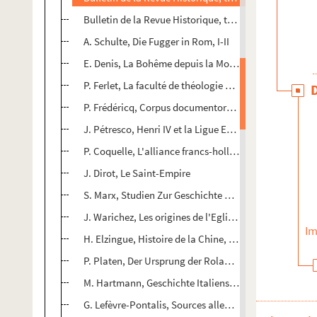
Bulletin de la Revue Historique, tom. LXXX
A. Schulte, Die Fugger in Rom, I-II
E. Denis, La Bohême depuis la Montagne Blanche
P. Ferlet, La faculté de théologie de Paris, III
P. Frédéricq, Corpus documentorum Inquisitionis, V
J. Pétresco, Henri IV et la Ligue Evangélique
P. Coquelle, L'alliance francs-hollandaise contre l'Ang
J. Dirot, Le Saint-Empire
S. Marx, Studien Zur Geschichte Des Niederlandische
J. Warichez, Les origines de l'Eglise de Tournai
Im
H. Elzingue, Histoire de la Chine, troisième livre
P. Platen, Der Ursprung der Rolande
M. Hartmann, Geschichte Italiens im Mittelalter II, 2
G. Lefèvre-Pontalis, Sources allemandes pour l'histoi