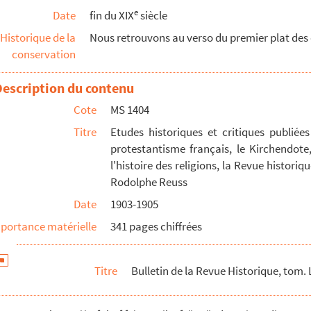
e
Date
fin du XIX
siècle
Historique de la
Nous retrouvons au verso du premier plat des o
conservation
Description du contenu
Cote
MS 1404
Titre
Etudes historiques et critiques publiée
protestantisme français, le Kirchendote,
leterre
l'histoire des religions, la Revue historiqu
Rodolphe Reuss
n Aufstandes
Date
1903-1905
portance matérielle
341 pages chiffrées
Titre
Bulletin de la Revue Historique, tom.
re de Jeanne d'Arc