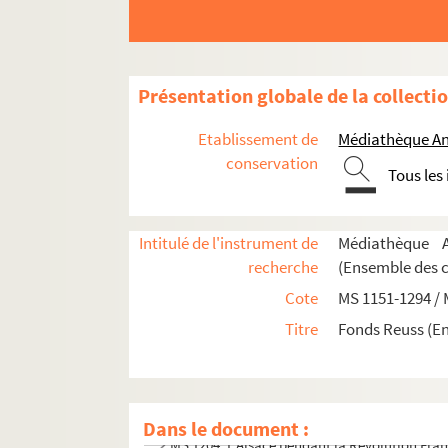
Présentation globale de la collecti
Etablissement de
Médiathèque An
conservation
Tous les
Intitulé de l'instrument de
Médiathèque A
MS 1151-1155. Le Saint-Empire Romain Germa
recherche
(Ensemble des 
MS 1156-1183. La politique française en Alle
Cote
MS 1151-1294 /
MS 1184-1186. Histoire d'Alsace
Titre
Fonds Reuss (E
MS 1187-1191. Alsatiques divers
e
MS 1192-1198. L'Alsace au XVII
siècle - Histoi
MS 1199-1203. Notes sur Ernest de Mansfeld
Dans le document :
MS 1204. L'Alsace pendant la Révolution Fra