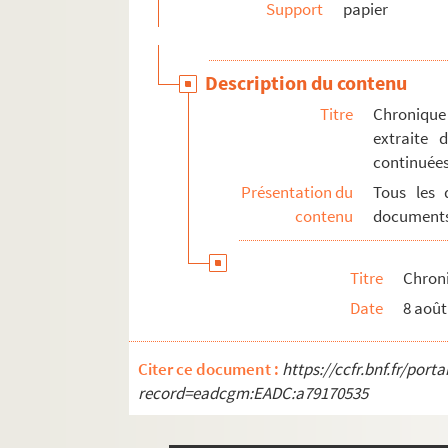
Support
papier
Description du contenu
Titre
Chronique 
extraite 
continuées
Présentation du
Tous les 
contenu
documents
Titre
Chroni
Date
8 août
Citer ce document :
https://ccfr.bnf.fr/por
record=eadcgm:EADC:a79170535