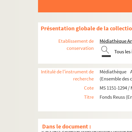
Présentation globale de la collecti
MS 1151-1155. Le Saint-Empire Romain Germa
MS 1156-1183. La politique française en Alle
Etablissement de
Médiathèque An
conservation
MS 1184-1186. Histoire d'Alsace
Tous les
MS 1187-1191. Alsatiques divers
e
MS 1192-1198. L'Alsace au XVII
siècle - Histoi
Intitulé de l'instrument de
Médiathèque A
MS 1199-1203. Notes sur Ernest de Mansfeld
recherche
(Ensemble des 
MS 1204. L'Alsace pendant la Révolution Fra
Cote
MS 1151-1294 /
MS 1205-1240. Histoire de la Révolution en A
Titre
Fonds Reuss (E
MS 1241-1250. Procès-verbaux de l'Administr
MS 1251-1293. Révolution en Alsace
MS 1294. Correspondance entre Berger-Levraul
Dans le document :
MS 1429. Papiers et notes de famille - famille R