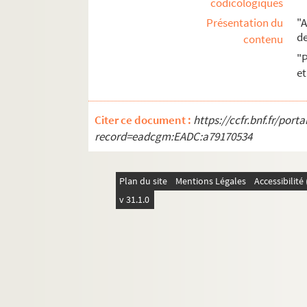
codicologiques
Présentation du
"
de
contenu
"
et
Citer ce document :
https://ccfr.bnf.fr/por
record=eadcgm:EADC:a79170534
Plan du site
Mentions Légales
Accessibilit
v 31.1.0