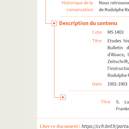
Historique de la
Nous retrouvons
conservation
de Rodolphe R
Description du contenu
Cote
MS 1403
Titre
Etudes his
Bulletin 
d'Alsace, 
Zeitschri
l'instruct
Rodolphe 
Date
1901-1903
Titre
S. Lu
Frank
Citer ce document :
https://ccfr.bnf.fr/por