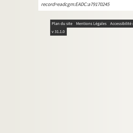
record=eadcgm:EADC:a79170245
Plan du site
Mentions Légales
Accessibilit
v 31.1.0