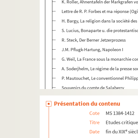
K. Roller, Ahnentafeln der Markgrafen 
Lettre de R. P. Forbes et ma réponse (Ogi
H. Bargy, La religion dans la société des
S. Lucius, Bonaparte u. die protestanti
R. Steck, Der Berner Jetzerprozess
J.M. Pflugk-Hartung, Napoleon I
G. Weil, La France sous la monarchie co
A. Soderjhelm, Le régime de la presse sou
P. Mautouchet, Le conventionnel Philip
Souvenirs du comte de Salaberry
H. Thirria, La duchesse de Berry
Présentation du contenu
P. Holzhausen, Der erste Konsul Bonapar
Cote
MS 1384-1412
G. Weil, Histoire du parti républicain en
Titre
Etudes critiqu
A. Lichtenberger, Père
e
Date
fin du XIX
sièc
Ed. Schuré, Le théâtre de l'âme