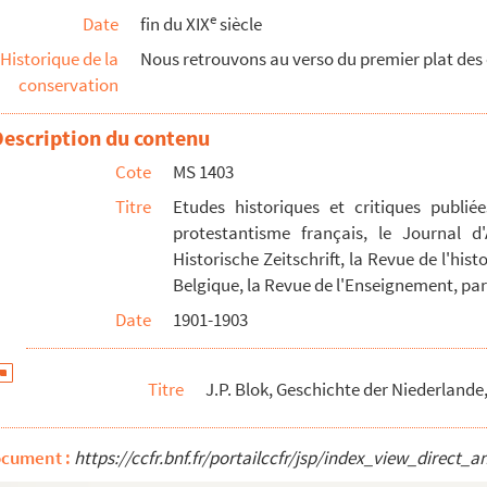
e
Date
fin du XIX
siècle
hte des Hexenwahns
Historique de la
Nous retrouvons au verso du premier plat des o
conservation
tin
Description du contenu
Cote
MS 1403
nce
Titre
Etudes historiques et critiques publiée
protestantisme français, le Journal d'
Historische Zeitschrift, la Revue de l'hist
er
Belgique, la Revue de l'Enseignement, pa
t
Date
1901-1903
e Weltmacht der Osmanen
Titre
J.P. Blok, Geschichte der Niederlande,
I
ocument :
https://ccfr.bnf.fr/portailccfr/jsp/index_view_dire
s