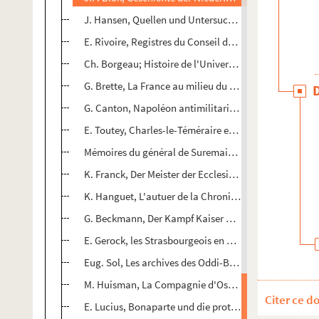
J. Hansen, Quellen und Untersuchungen zur Geschic
E. Rivoire, Registres du Conseil de Genêve, I
Ch. Borgeau; Histoire de l'Université de Genêve, I
e
G. Brette, La France au milieu du XVIII
d'après Guy Pa
G. Canton, Napoléon antimilitariste
E. Toutey, Charles-le-Téméraire et la Ligue de Consta
Mémoires du général de Suremain sur la Suède
K. Franck, Der Meister der Ecclesia am Strassb. Münst
K. Hanguet, L'autuer de la Chronique de Saint-Huber
G. Beckmann, Der Kampf Kaiser Sigimunds gegen di
E. Gerock, les Strasbourgeois en Franche-Comté
Eug. Sol, Les archives des Oddi-Baglioni
M. Huisman, La Compagnie d'Ostende sous Charles V
Citer ce d
E. Lucius, Bonaparte und die prot. Kirchen Frankreich