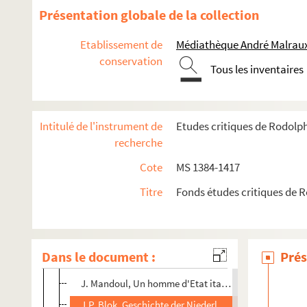
G. Le Poitevin, La liberté de la presse depuis la Révol
Présentation globale de la collection
Lord Rosebery, Napoléon, la dernière Phrase
Etablissement de
Médiathèque André Malraux
Dr Cabanès, Napoléon jugé par un anglais
conservation
Tous les inventaires
H.C. Lea, Histoire de l'Inquisition au M-Âge, I-II
L. Stouff, Origines de l'annexion de la Haute-Alsace 
H. Lehr, Les protestants d'autrefois ; Vie militaire
Intitulé de l'instrument de
Etudes critiques de Rodolp
G. Knod, Die alten Matrikeln der Univ. Strassburg, III
recherche
Al. Schulte, Mittelalterlicher Handels und Deutschand 
Cote
MS 1384-1417
P. Féret, La faculté de théologie de Paris, II
Titre
Fonds études critiques de 
Ficker u Winckelmann, Strassburger Handschriften de
F. De Crue, Henri IV et les députés de Genêve
e
M. Marion, L'impôt sur le revenu au XVIII
en Guyenne
Dans le document :
Prés
J. Delfour, Les jésuites à Poitiers
J. Mandoul, Un homme d'Etat italien, Joseph de Mais
J.P. Blok, Geschichte der Niederlande, I