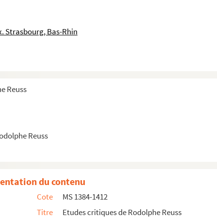
ution
. Strasbourg, Bas-Rhin
à la Bourgogne
he Reuss
u. Italien
Rodolphe Reuss
r XVI Jhdts
entation du contenu
Cote
MS 1384-1412
tre
Titre
Etudes critiques de Rodolphe Reuss