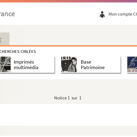
rance
Mon compte C
s, I.
E
ues
CHERCHES CIBLÉES
Imprimés
Base
y.
multimédia
Patrimoine
Notice
1 sur 1
ion, I