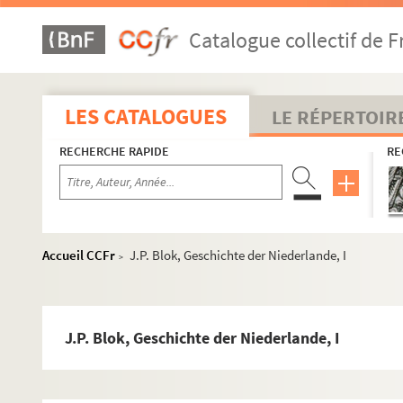
P. Boissonnade, L'Organisation du travail au Poitou
Catalogue collectif de F
A. Grant, The French monarchy
M. Deubel, Le chancelier Guillaume Poyet
Inventare des grossh. Badischen General-Landesarchiv
LES CATALOGUES
LE RÉPERTOIR
J. Demearteau, Liège et les principautés ecclésiastiq
RECHERCHE RAPIDE
RE
Urkundenbuch der Stadt Strassburg, Vol VI et VII
J. Weston, Doubts about the execution of Marshall Ne
P. Hémon, Le comte du Trévou
M. Thiébaut, Isabelle de Bavière, I
Accueil CCFr
J.P. Blok, Geschichte der Niederlande, I
>
Festgabe für Albert Schaeffle
J. Forbes, L'Eglise catholique en Ecosse (J. Ogilvie)
Baguenault de Puchesse, Mémoires de vie de Turenne
J.P. Blok, Geschichte der Niederlande, I
Kruske, Johannes a Lasco u. der Sacramentsstreit
A. Soderhjelm, Régime de la presse pendant la Révolut