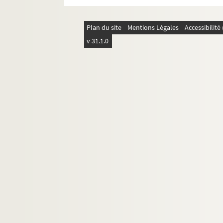
A. Soederhjelm, Le régime de la presse p
E. Hubert, Les garnisons de la Barrière
Plan du site
Mentions Légales
Accessibilit
H.Ch. Lea, The moriscos of Spain
v 31.1.0
H. Fazy, Histoire de Genêve à l'époque d
F. de Crue, L'escalade Genêve et la Ligue
K. Roller, Ahnentafeln der Markgrafen 
Lettre de R. P. Forbes et ma réponse (Ogi
H. Bargy, La religion dans la société des
S. Lucius, Bonaparte u. die protestanti
R. Steck, Der Berner Jetzerprozess
J.M. Pflugk-Hartung, Napoleon I
G. Weil, La France sous la monarchie co
A. Soderjhelm, Le régime de la presse sou
P. Mautouchet, Le conventionnel Philip
Souvenirs du comte de Salaberry