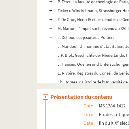
P. Féret, La faculté de théologie de Paris,
Ficker u Winckelmann, Strassburger Han
F. De Crue, Henri IV et les députés de Ge
M. Marion, L'impôt sur le revenu au XVIII
J. Delfour, Les jésuites à Poitiers
J. Mandoul, Un homme d'Etat italien, J
J.P. Blok, Geschichte der Niederlande, I
J. Hansen, Quellen und Untersuchunge
E. Rivoire, Registres du Conseil de Genêv
Ch. Borgeau; Histoire de l'Université de
e
G. Brette, La France au milieu du XVIII
d
Présentation du contenu
G. Canton, Napoléon antimilitariste
Cote
MS 1384-1412
E. Toutey, Charles-le-Téméraire et la L
Titre
Etudes critiqu
Mémoires du général de Suremain sur l
e
Date
fin du XIX
sièc
K. Franck, Der Meister der Ecclesia am S