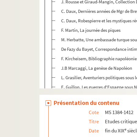
J. Rousse et Giraud-Mangin, Collection 
C. Daux, Dernières années de Mgr de Bre
C. Daux, Robespierre et les mystiques r
F. Martin, La journée des piques
M. Herbatte, Une ambassade turque sous
De Fazy du Bayet, Correspondance intim
F. Kircheisem, Bibliographie napoléoni
J.B Marcaggi, La genèse de Napoléon
L. Grasilier, Aventuriers politiques sous
E. Guillon, Les guerres d'Espagne sous
Le gouverneur d'un Prince : Fréd. César
Présentation du contenu
Victor Henry, Le dialecte alaman de Co
Cote
MS 1384-1412
P. Boissonnade, L'Organisation du trava
Titre
Etudes critiqu
A. Grant, The French monarchy
e
Date
fin du XIX
sièc
M. Deubel, Le chancelier Guillaume Poy