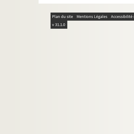
H.C. Lea, Histoire de l'Inquisition au M-Â
L. Stouff, Origines de l'annexion de la 
Plan du site
Mentions Légales
Accessibilit
H. Lehr, Les protestants d'autrefois ; Vie 
v 31.1.0
G. Knod, Die alten Matrikeln der Univ. St
Al. Schulte, Mittelalterlicher Handels u
P. Féret, La faculté de théologie de Paris,
Ficker u Winckelmann, Strassburger Han
F. De Crue, Henri IV et les députés de Ge
M. Marion, L'impôt sur le revenu au XVIII
J. Delfour, Les jésuites à Poitiers
J. Mandoul, Un homme d'Etat italien, J
J.P. Blok, Geschichte der Niederlande, I
J. Hansen, Quellen und Untersuchunge
E. Rivoire, Registres du Conseil de Genêv
Ch. Borgeau; Histoire de l'Université de