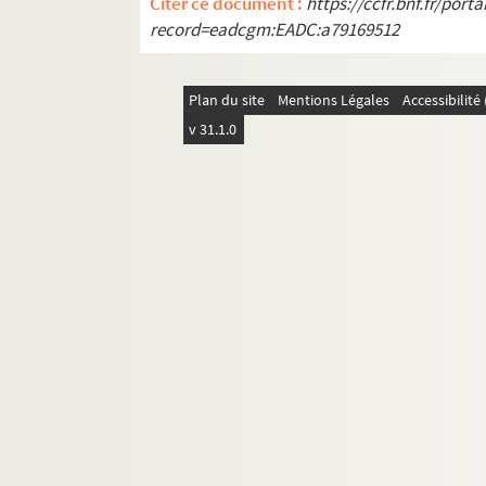
Citer ce document :
https://ccfr.bnf.fr/por
record=eadcgm:EADC:a79169512
Plan du site
Mentions Légales
Accessibilit
v 31.1.0