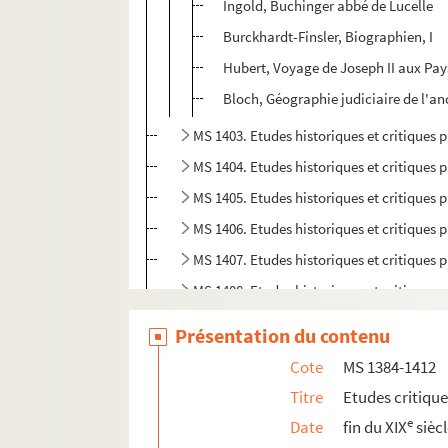
Ingold, Buchinger abbé de Lucelle
Burckhardt-Finsler, Biographien, I
Hubert, Voyage de Joseph II aux Pa
Bloch, Géographie judiciaire de l'an
MS 1403. Etudes historiques et critiques p
MS 1404. Etudes historiques et critiques p
MS 1405. Etudes historiques et critiques p
MS 1406. Etudes historiques et critiques p
MS 1407. Etudes historiques et critiques p
MS 1408. Etudes historiques et critiques p
MS 1409. Etudes historiques et critiques p
Présentation du contenu
MS 1410. Etudes historiques et critiques p
Cote
MS 1384-1412
MS 1411. Etudes historiques et critiques 
Titre
Etudes critiqu
MS 1412. Etudes historiques par Rodolph
e
Date
fin du XIX
sièc