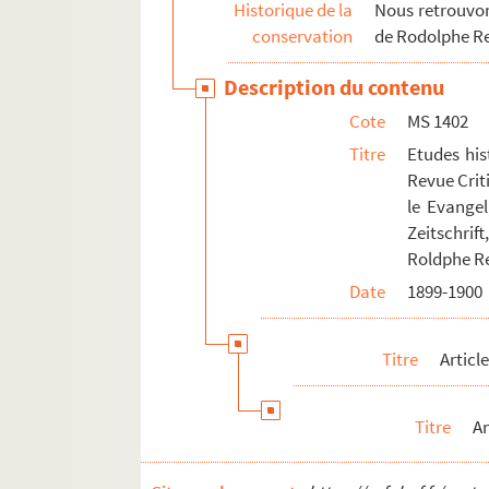
MS 1413-1417. "Critiques de mes travaux" p
Historique de la
Nous retrouvons
conservation
de Rodolphe R
Description du contenu
Cote
MS 1402
Titre
Etudes his
Revue Crit
le Evangel
Zeitschrift
Roldphe R
Date
1899-1900
Titre
Articl
Titre
An