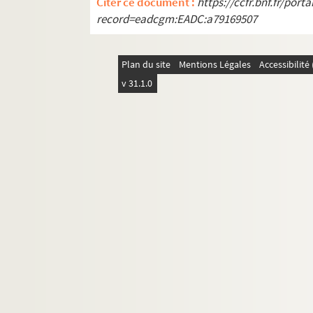
Citer ce document :
https://ccfr.bnf.fr/por
record=eadcgm:EADC:a79169507
Plan du site
Mentions Légales
Accessibilit
v 31.1.0