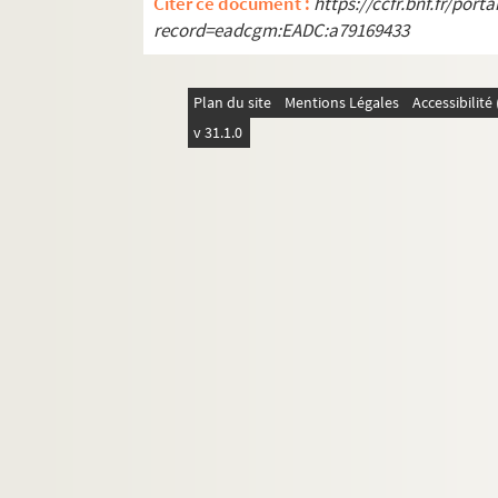
Citer ce document :
https://ccfr.bnf.fr/por
MS 1412. Etudes historiques par Rodolph
record=eadcgm:EADC:a79169433
MS 1413-1417. "Critiques de mes travaux" p
Plan du site
Mentions Légales
Accessibilit
v 31.1.0