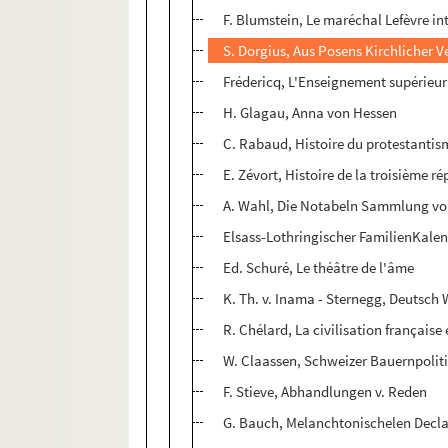
F. Blumstein, Le maréchal Lefèvre in
S. Dorgius, Aus Posens Kirchlicher 
Frédericq, L'Enseignement supérieur 
H. Glagau, Anna von Hessen
C. Rabaud, Histoire du protestantism
E. Zévort, Histoire de la troisième ré
A. Wahl, Die Notabeln Sammlung vo
Elsass-Lothringischer FamilienKalen
Ed. Schuré, Le théâtre de l'âme
K. Th. v. Inama - Sternegg, Deutsch 
R. Chélard, La civilisation français
W. Claassen, Schweizer Bauernpolitik
F. Stieve, Abhandlungen v. Reden
G. Bauch, Melanchtonischelen Dec