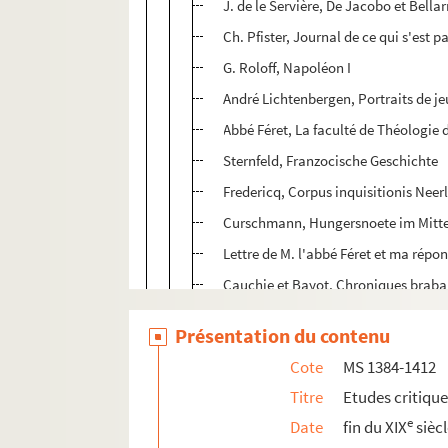
J. de le Servière, De Jacobo et Bell
Ch. Pfister, Journal de ce qui s'est 
G. Roloff, Napoléon I
André Lichtenbergen, Portraits de jeu
Abbé Féret, La faculté de Théologie 
Sternfeld, Franzocische Geschichte
Fredericq, Corpus inquisitionis Neer
Curschmann, Hungersnoete im Mitte
Lettre de M. l'abbé Féret et ma répo
Cauchie et Bayot, Chroniques brab
Des Marez, Les luttes sociales en Fla
Présentation du contenu
Knuttel, Catologus von de pamfletten
Cote
MS 1384-1412
Nerlinger, La vie à Strasbourg au XVI
Titre
Etudes critiqu
Dijon, Le bourg et l'abbaye de St An
e
Date
fin du XIX
sièc
Barroux, Les Archives de la Seine