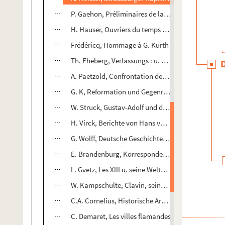
P. Gaehon, Préliminaires de la (?) en Languedoc
H. Hauser, Ouvriers du temps passé
Frédéricq, Hommage à G. Kurth
Th. Eheberg, Verfassungs : u. Verwaltungsgeschic
A. Paetzold, Confrontation des Vier Staedtebekon
G. K, Reformation und Gegenreformation
W. Struck, Gustav-Adolf und die schwedische Sati
H. Virck, Berichte von Hans von der Planitz
G. Wolff, Deutsche Geschichte im Zeitalter der Ge
E. Brandenburg, Korrespondenz Moritz von Jackso
L. Gvetz, Les XIII u. seine Weltanschauung
W. Kampschulte, Clavin, seine Kirche, II
C.A. Cornelius, Historische Arbeiten
C. Demaret, Les villes flamandes