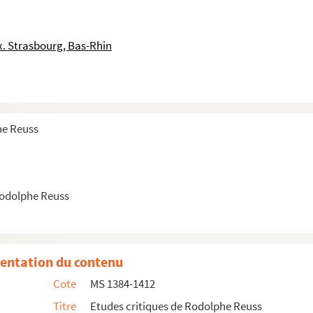
. Strasbourg, Bas-Rhin
t-propos)
he Reuss
r Krust
Rodolphe Reuss
LXX)
entation du contenu
rique (1899-1900)
Cote
MS 1384-1412
Titre
Etudes critiques de Rodolphe Reuss