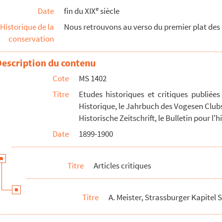
e
Date
fin du XIX
siècle
Historique de la
Nous retrouvons au verso du premier plat des o
conservation
hte von Strassburg
Description du contenu
atnisses
Cote
MS 1402
Titre
Etudes historiques et critiques publiée
Historique, le Jahrbuch des Vogesen Clubs, 
sfaktion
Historische Zeitschrift, le Bulletin pour 
Date
1899-1900
genreformation, I
n, I
Titre
Articles critiques
Titre
A. Meister, Strassburger Kapitel S