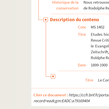
Historique de la
Nous retrouvons
conservation
de Rodolphe R
Description du contenu
Cote
MS 1402
Titre
Etudes his
Revue Crit
le Evangel
Zeitschrift
Roldphe R
Date
1899-1900
Titre
Le Con
Citer ce document :
https://ccfr.bnf.fr/por
record=eadcgm:EADC:a79169404