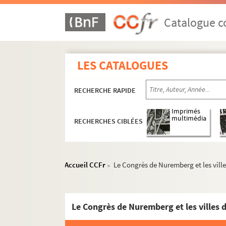
Catalogue co
LES CATALOGUES
RECHERCHE RAPIDE
Imprimés
multimédia
RECHERCHES CIBLÉES
Accueil CCFr
Le Congrès de Nuremberg et les vill
>
MS 1384-1412. Etudes critiques de Rodolphe Re
MS 1384. Etudes critiques tirées de la Revu
Le Congrès de Nuremberg et les villes 
MS 1385. Etudes historiques et religieuses 
MS 1386. Etudes historiques, littéraires et