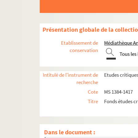
MS 1387. Etudes historiques, littéraires et
MS 1388. Etudes historiques, littéraires et
MS 1389. Etudes historiques et critiques p
Présentation globale de la collecti
MS 1390. Etudes historiques, critiques et l
Etablissement de
Médiathèque An
MS 1391. Etudes historiques publiées dans 
conservation
Tous les
MS 1392. Etudes historiques tirées du Prog
MS 1393. Etudes historiques, littéraires et
Intitulé de l'instrument de
Etudes critique
MS 1394. Etudes hitoriques, littéraires et
recherche
MS 1395. Etudes historiques, littéraires, r
Cote
MS 1384-1417
MS 1396. Etudes historiques, littéraires, r
Titre
Fonds études cr
MS 1397. Etudes historiques, littéraires, r
MS 1398. Etudes historiques, littéraires et
MS 1399. Etudes historiques et critiques pu
Dans le document :
MS 1400. Etudes historiques, littéraires e