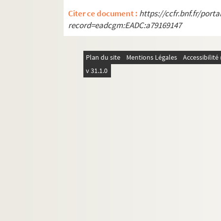
de Broc, Mémoires du comte Ferran
Citer ce document :
https://ccfr.bnf.fr/por
Wertheimer, Die Verbannten des erst
record=eadcgm:EADC:a79169147
Schuré, Sanctuaires d'Orient
Lichtenberger, Mon petit Trott-La soe
Plan du site
Mentions Légales
Accessibilit
Elsass-Lothringischer Familienkalen
v 31.1.0
Schuré, Le double
Bulletin de la Revue historique pour
Karst, Geschichte Manfreds seit der T
Bulletin de la Revue Historique, pour
Roessler, Kaiserin Mathilde
Bernoulli, Basler Chroniken, V.
N. Müller, les origines de la Compag
Watriguant, Genèse des exercices de
Kemke, Patricius Junius, Bibliothekar
Pfister, Les mémoires de Brassac, Ca