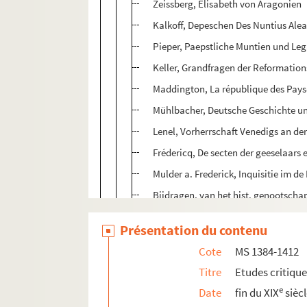
Zeissberg, Elisabeth von Aragonien
Kalkoff, Depeschen Des Nuntius Al
Pieper, Paepstliche Muntien und Lega
Keller, Grandfragen der Reformatio
Maddington, La république des Pays-B
Mühlbacher, Deutsche Geschichte un
Lenel, Vorherrschaft Venedigs an der
Frédericq, De secten der geeselaars 
Mulder a. Frederick, Inquisitie im d
Bijdragen, van het hist. genootschap
Albert, Geschichte der Stadt Radolfs
Présentation du contenu
Witte, Geschichte des Deutschtums 
Cote
MS 1384-1412
Knod, Metrikeln der alten Universitae
Titre
Etudes critiqu
Boss, Geschichte ... von Worms II
e
Date
fin du XIX
sièc
Landmann, Kriegsführung Emmanuel