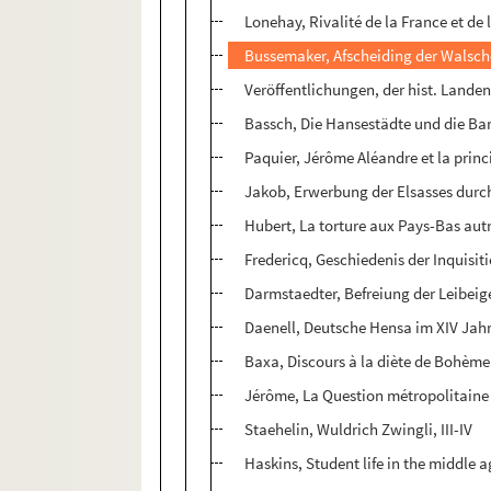
Lonehay, Rivalité de la France et d
Bussemaker, Afscheiding der Walsche
Veröffentlichungen, der hist. Lande
Bassch, Die Hansestädte und die Ba
Paquier, Jérôme Aléandre et la princ
Jakob, Erwerbung der Elsasses durc
Hubert, La torture aux Pays-Bas aut
Fredericq, Geschiedenis der Inquisiti
Darmstaedter, Befreiung der Leibeig
Daenell, Deutsche Hensa im XIV Jah
Baxa, Discours à la diète de Bohème
Jérôme, La Question métropolitaine 
Staehelin, Wuldrich Zwingli, III-IV
Haskins, Student life in the middle 