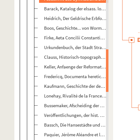
Barack, Katalog der elsass. lothringischen Hands
Heidrich, Der Geldrische Erbfolgestreit
Boos, Geschichte... von Worms, I.
Firke, Aeta Concilii Constantiencis, I.
Urkundenbuch, der Stadt Strassburg, V, 1.2.
Clauss, Historisch-topographisches Wörterbuch des
Keller, Anfaenge der Reformation u. Ketzerschule
Fredericq, Documenta hereticae pravitatis neerlan
Kaufmann, Geschichte der deutschen Universitäten
Lonehay, Rivalité de la France et de l'Espagne au
Bussemaker, Afscheiding der Walschen gevesten, 
Veröffentlichungen, der hist. Landen-Commission v
Bassch, Die Hansestädte und die Barbaresken
Paquier, Jérôme Aléandre et la principauté de Liè