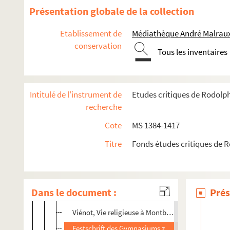
Articles critiques
Présentation globale de la collection
Bulletin de la Revue historique pour l'histoire mod
Etablissement de
Médiathèque André Malraux
Bulletin de la Revue, etc. II.
conservation
Tous les inventaires
Kraemer, Lettres de Pierre de Groot à Wicquefort
Gothein, Ignatius von Loyola
Fournier et Engel, Université de Strasbourg
Intitulé de l'instrument de
Etudes critiques de Rodolp
Loesche, Johann Mathesius
recherche
Cahn Münz, und Geldgeschichte der Stadt Strass
Cote
MS 1384-1417
Mitzschke, Urkundenbuch von Bürgel, I.
Titre
Fonds études critiques de 
Staehelin, Huldrich Zwingli II
Kannengiesser, Karl V und Max von Büren
Berigten Van Het Historisch Genootschap Te Utre
Dans le document :
Prés
Goos, Hamburgs Politik im XVI. Jahrhundert
e
Viénot, Vie religieuse à Montbéliard au XVIII
siècl
Festschrift des Gymnasiums zu Erfurt