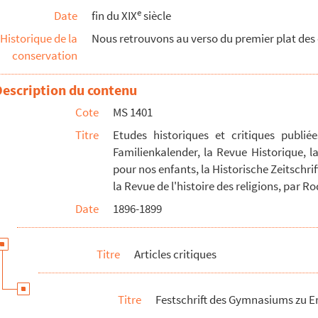
e
Date
fin du XIX
siècle
chriften
Historique de la
Nous retrouvons au verso du premier plat des o
conservation
Description du contenu
Cote
MS 1401
 Elsass, I-III
Titre
Etudes historiques et critiques publié
Familienkalender, la Revue Historique, la 
n
pour nos enfants, la Historische Zeitschrif
dica, II.
la Revue de l'histoire des religions, par R
, II
Date
1896-1899
x Pays-Bas
etc.
Titre
Articles critiques
. Steyermark, I-II
Titre
Festschrift des Gymnasiums zu Er
ge