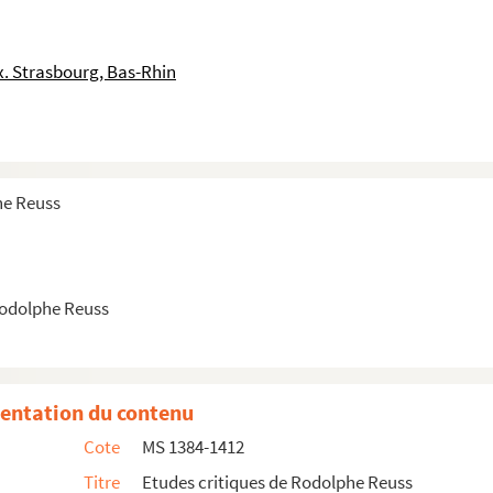
erne, 1898, I
. Strasbourg, Bas-Rhin
he Reuss
burg
Rodolphe Reuss
cht, XV-XVI
entation du contenu
Cote
MS 1384-1412
e
Titre
Etudes critiques de Rodolphe Reuss