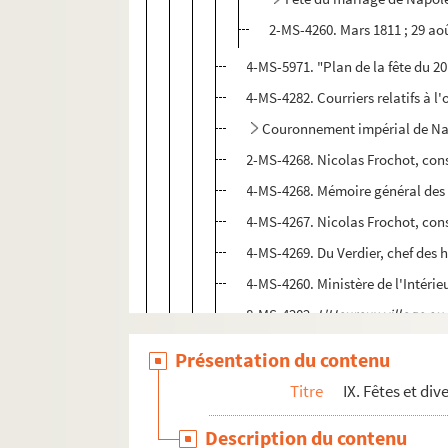
2-MS-4260. Mars 1811 ; 29 aoû
4-MS-5971. "Plan de la fête du 2
4-MS-4282. Courriers relatifs à l'
Couronnement impérial de Na
2-MS-4268. Nicolas Frochot, conse
4-MS-4268. Mémoire général des fo
4-MS-4267. Nicolas Frochot, conseil
4-MS-4269. Du Verdier, chef des hé
4-MS-4260. Ministère de l'Intérieu
8-MS-4202.
L'Heureux village ou 
2-MS-4261. Documents relatifs au 
Présentation du contenu
4-MS-4255. Comte de Montesquiou
Titre
IX. Fêtes et di
4-MS-4254. Lazare Carnot. Lettr
Description du contenu
8-MS-4323. Étienne-Hippolyte Godd