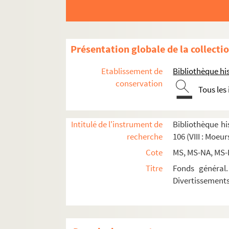
Présentation globale de la collecti
Etablissement de
Bibliothèque his
VIII. Histoire des moeurs et des coutumes
conservation
Tous les
IX. Fêtes et divertissements
Section A : séries 88 et 89, Fêtes officielles ; 
Intitulé de l'instrument de
Bibliothèque his
Série 88, Fêtes officielles : cérémonial, 
recherche
106 (VIII : Moeu
Ancien Régime
Cote
MS, MS-NA, MS-
Révolution, XIXe et XXe siècles
Titre
Fonds général.
Divertissement
Papiers Chalgrin. Ensemble de do
2-MS-4234. Fête en l'honneur
2-MS-4235. Fête de la Fédérat