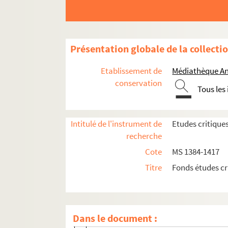
MS 1390. Etudes historiques, critiques et l
MS 1391. Etudes historiques publiées dans 
MS 1392. Etudes historiques tirées du Prog
Présentation globale de la collecti
MS 1393. Etudes historiques, littéraires et
Etablissement de
Médiathèque An
MS 1394. Etudes hitoriques, littéraires et
conservation
Tous les
MS 1395. Etudes historiques, littéraires, r
MS 1396. Etudes historiques, littéraires, r
Intitulé de l'instrument de
Etudes critique
MS 1397. Etudes historiques, littéraires, r
recherche
MS 1398. Etudes historiques, littéraires et
Cote
MS 1384-1417
MS 1399. Etudes historiques et critiques pu
Titre
Fonds études cr
MS 1400. Etudes historiques, littéraires et c
e
L'artillerie strasbourgeoise du XVI-XVII
s
Verhandlungen des Oberkonsistoriums 
Dans le document :
Louis Horst, nécrologie (1898)