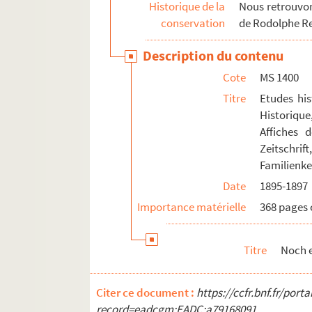
Historique de la
Nous retrouvons
conservation
de Rodolphe R
Description du contenu
Cote
MS 1400
Titre
Etudes his
Historique
Affiches d
Zeitschri
Familienke
Date
1895-1897
Importance matérielle
368 pages 
Titre
Noch 
Citer ce document :
https://ccfr.bnf.fr/por
record=eadcgm:EADC:a79168091