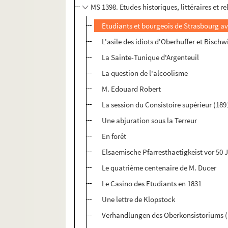
MS 1398. Etudes historiques, littéraires et re
Etudiants et bourgeois de Strasbourg av
L'asile des idiots d'Oberhuffer et Bischwi
La Sainte-Tunique d'Argenteuil
La question de l'alcoolisme
M. Edouard Robert
La session du Consistoire supérieur (189
Une abjuration sous la Terreur
En forêt
Elsaemische Pfarresthaetigkeist vor 50 
Le quatrième centenaire de M. Ducer
Le Casino des Etudiants en 1831
Une lettre de Klopstock
Verhandlungen des Oberkonsistoriums (