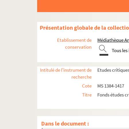
MS 1384. Etudes critiques tirées de la Revu
MS 1385. Etudes historiques et religieuses 
MS 1386. Etudes historiques, littéraires et
Présentation globale de la collecti
MS 1387. Etudes historiques, littéraires et
Etablissement de
Médiathèque An
MS 1388. Etudes historiques, littéraires et
conservation
Tous les
MS 1389. Etudes historiques et critiques p
MS 1390. Etudes historiques, critiques et l
Intitulé de l'instrument de
Etudes critique
MS 1391. Etudes historiques publiées dans 
recherche
MS 1392. Etudes historiques tirées du Prog
Cote
MS 1384-1417
MS 1393. Etudes historiques, littéraires et
Titre
Fonds études cr
MS 1394. Etudes hitoriques, littéraires et
MS 1395. Etudes historiques, littéraires, r
MS 1396. Etudes historiques, littéraires, r
Dans le document :
MS 1397. Etudes historiques, littéraires, r