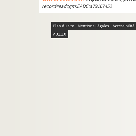
record=eadcgm:EADC:a79167452
Plan du site
Mentions Légales
Accessibilit
v 31.1.0