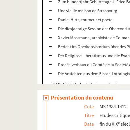
Zum hundertjahr Geburtstage J. Fried B
Une vieille maison de Strasbourg
Daniel Hirtz, tourneur et poète
Die diesjaehrige Session des Oberconsis
Xavier Mossmann, archiviste de Colmar
Bericht im Oberkonsistorium über des 
Der Religiose Liberatismus und die Eva
Procès-verbaux du Comté de la Société 
Die Ansichten aus dem Elssas-Lothringis
MS 1399. Etudes historiques et critiques pu
MS 1400. Etudes historiques, littéraires e
Présentation du contenu
MS 1401. Etudes historiques et critiques 
Cote
MS 1384-1412
MS 1402. Etudes historiques et critiques p
Titre
Etudes critiqu
MS 1403. Etudes historiques et critiques p
e
Date
fin du XIX
sièc
MS 1404. Etudes historiques et critiques p