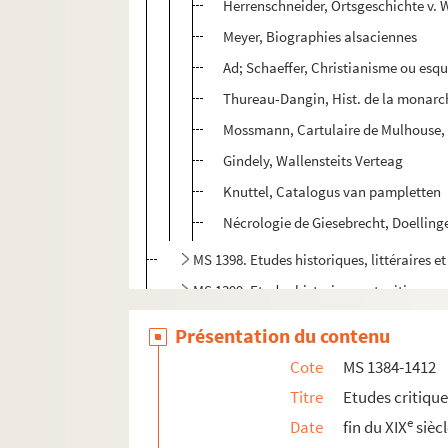
Herrenschneider, Ortsgeschichte v. 
Meyer, Biographies alsaciennes
Ad; Schaeffer, Christianisme ou esqu
Thureau-Dangin, Hist. de la monarch
Mossmann, Cartulaire de Mulhouse,
Gindely, Wallensteits Verteag
Knuttel, Catalogus van pampletten
Nécrologie de Giesebrecht, Doelling
MS 1398. Etudes historiques, littéraires et
MS 1399. Etudes historiques et critiques pu
MS 1400. Etudes historiques, littéraires e
Présentation du contenu
MS 1401. Etudes historiques et critiques 
Cote
MS 1384-1412
MS 1402. Etudes historiques et critiques p
Titre
Etudes critiqu
MS 1403. Etudes historiques et critiques p
e
Date
fin du XIX
sièc
MS 1404. Etudes historiques et critiques p