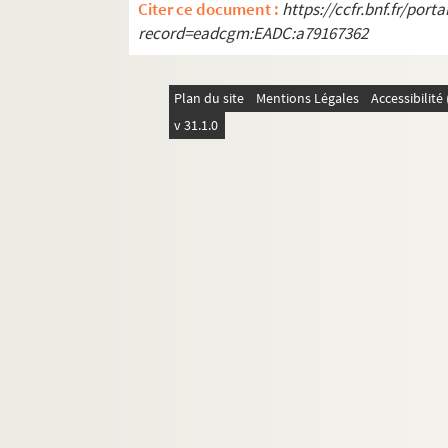
Citer ce document :
https://ccfr.bnf.fr/por
record=eadcgm:EADC:a79167362
Plan du site
Mentions Légales
Accessibilit
v 31.1.0