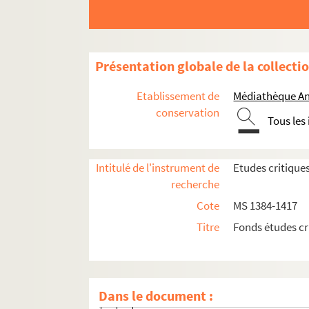
Bericht an des Ober-Konsistoriums der 
Daniel Specklin
Jean Schilter
Présentation globale de la collecti
Charles Schmidt
Etablissement de
Médiathèque An
Bibliographie
conservation
Tous les
L'historiographie alsacienne (1886-
de Meaux, La Réforme et la politiqu
Intitulé de l'instrument de
Etudes critique
Dardier, Encore les Camisards
recherche
Marckvald, Elsass-Lothing. Bibliogr
Cote
MS 1384-1417
Hecker, Stadt und Thal zu Münster
Titre
Fonds études cr
Mme de Gasparin, Edelweiss
L. Trial, Conférences
Schneider, Evangel - Kirche des Elsa
Dans le document :
Stricker, Joh. Calvin Prediger zur St