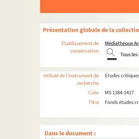
La charité intelligente
Un poète huguenot oublié (du Bartas)
M. Aug. Jundt, Journal d'Alsace
Présentation globale de la collecti
M. Aug. Jundt, Progrès
Etablissement de
Médiathèque An
Un poète du désespoir (Mme Ackermann
conservation
Tous les
M. Emile Heitz
Les Yésidis ou adorateurs du Diable
Intitulé de l'instrument de
Etudes critique
Réformés et luthériens strasbourgeois e
recherche
Eine studentin auf der Strassburger, Uni
Cote
MS 1384-1417
Jean-Laurent Blessig
Titre
Fonds études cr
Bericht an des Ober-Konsistoriums der 
Daniel Specklin
Jean Schilter
Dans le document :
Charles Schmidt