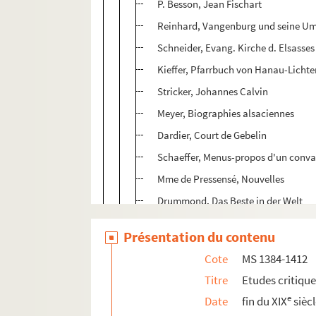
P. Besson, Jean Fischart
Reinhard, Vangenburg und seine 
Schneider, Evang. Kirche d. Elsasses
Kieffer, Pfarrbuch von Hanau-Licht
Stricker, Johannes Calvin
Meyer, Biographies alsaciennes
Dardier, Court de Gebelin
Schaeffer, Menus-propos d'un conva
Mme de Pressensé, Nouvelles
Drummond, Das Beste in der Welt
Herrenschneider, Ortsgeschichte v. 
Présentation du contenu
Meyer, Biographies alsaciennes
Cote
MS 1384-1412
Ad; Schaeffer, Christianisme ou esqu
Titre
Etudes critiqu
Thureau-Dangin, Hist. de la monarch
e
Date
fin du XIX
sièc
Mossmann, Cartulaire de Mulhouse,