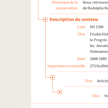
MS 1413-1417. "Critiques de mes travaux" p
Historique de la
Nous retrouvons
conservation
de Rodolphe R
Description du contenu
Cote
MS 1396
Titre
Etudes hist
le Progrès 
les Annale
thekswesen
Date
1888-1889
Importance matérielle
273 feuille
Titre
Articl
Titre
H