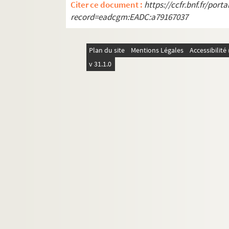
Citer ce document :
https://ccfr.bnf.fr/por
record=eadcgm:EADC:a79167037
Plan du site
Mentions Légales
Accessibilit
v 31.1.0