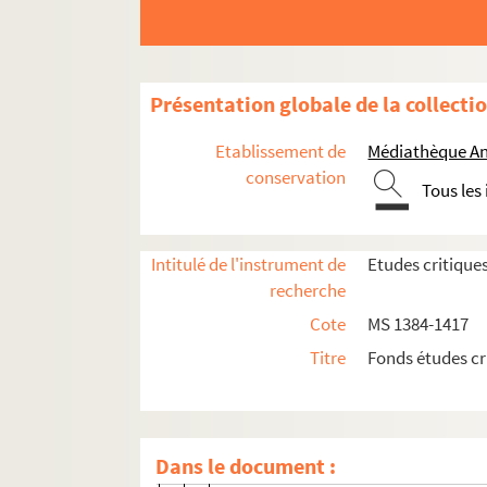
Janssen, L'Allemagne et la Réforme
Reinhardt, Le Temple-Neuf
Présentation globale de la collecti
E. Chastel, Mélanges historiques
Ouroussow, L'éducation dès le berc
Etablissement de
Médiathèque An
Küntziger, Luther
conservation
Tous les
Beitraege zur Elsass Lothr. Landesk
de Pressensé, Brunette et Blondinet
Intitulé de l'instrument de
Etudes critique
d'Elsée, Sylvie
recherche
Montgomery, Une vie nouvelle
Cote
MS 1384-1417
A. Meyer, Biographies alsaciennes, 
Titre
Fonds études cr
e
Peer, l'Eglise de Rhétie au XVI
siècl
Mathis, Leiden der Evangelischen i
Roehrich. u. Hackmschmidt, Haerte
Dans le document :
Bonaffé, Sans foyer