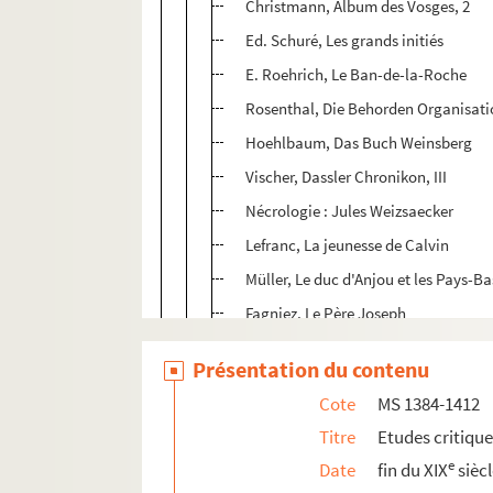
Christmann, Album des Vosges, 2
Ed. Schuré, Les grands initiés
E. Roehrich, Le Ban-de-la-Roche
Rosenthal, Die Behorden Organisati
Hoehlbaum, Das Buch Weinsberg
Vischer, Dassler Chronikon, III
Nécrologie : Jules Weizsaecker
Lefranc, La jeunesse de Calvin
Müller, Le duc d'Anjou et les Pays-Bas
Fagniez, Le Père Joseph
Ludwig, Strassburg vor hundert Jah
Présentation du contenu
Keller, Johann von Staupitz
Cote
MS 1384-1412
Lossen, Der Strassburger Kapitel Str
Titre
Etudes critiqu
Waltz, Bibliothèque Chauffour
e
Date
fin du XIX
sièc
Waltz, Bibliothek der Stadt Colmar