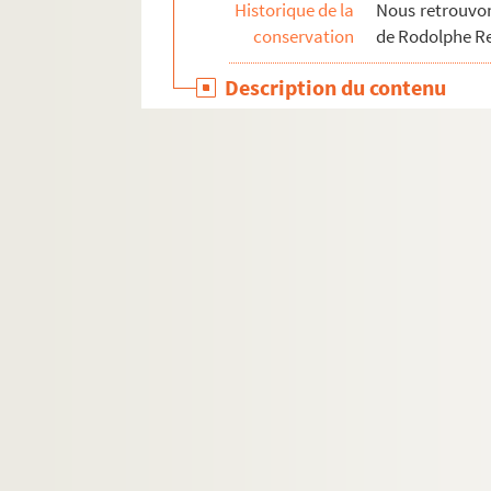
MS 1413-1417. "Critiques de mes travaux" p
Historique de la
Nous retrouvons
conservation
de Rodolphe R
Description du contenu