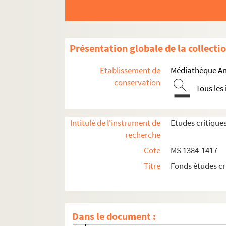
MS 1384. Etudes critiques tirées de la Revu
MS 1385. Etudes historiques et religieuses 
MS 1386. Etudes historiques, littéraires et
Présentation globale de la collecti
MS 1387. Etudes historiques, littéraires et
Etablissement de
Médiathèque An
MS 1388. Etudes historiques, littéraires et
conservation
Tous les
MS 1389. Etudes historiques et critiques p
MS 1390. Etudes historiques, critiques et l
Intitulé de l'instrument de
Etudes critique
MS 1391. Etudes historiques publiées dans 
recherche
MS 1392. Etudes historiques tirées du Prog
Cote
MS 1384-1417
MS 1393. Etudes historiques, littéraires et
Titre
Fonds études cr
MS 1394. Etudes hitoriques, littéraires et
MS 1395. Etudes historiques, littéraires, r
MS 1396. Etudes historiques, littéraires, reli
Dans le document :
Mémoires d'un bourmestre poméranien 