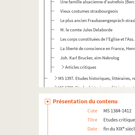
Une famille alsacienne d'autrefois (Ber
Vieux costumes strasbourgeois
Le plus ancien Fraubasengespräch stra
M. le comte Jules Delaborde
Les corps constituées de l'Eglise et l'Ass
La liberté de conscience en France, Henri
Joh. Karl Brucker, eim Nekrolog
Articles critiques
MS 1397. Etudes historiques, littéraires, r
MS 1398. Etudes historiques, littéraires et
MS 1399. Etudes historiques et critiques pu
Présentation du contenu
MS 1400. Etudes historiques, littéraires e
Cote
MS 1384-1412
MS 1401. Etudes historiques et critiques 
Titre
Etudes critiqu
MS 1402. Etudes historiques et critiques p
e
Date
fin du XIX
sièc
MS 1403. Etudes historiques et critiques p