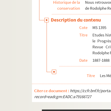
Historique de la
Nous retrouvons
conservation
de Rodolphe R
Description du contenu
Cote
MS 1395
Titre
Etudes hist
le Progrès
Revue Cri
Rodolphe 
Date
1887-1888
Titre
Les Mé
Citer ce document :
https://ccfr.bnf.fr/por
record=eadcgm:EADC:a79166727