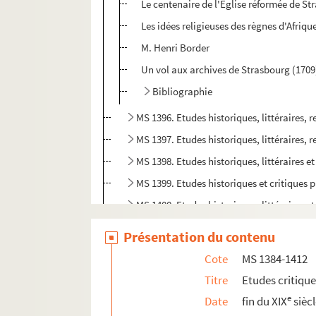
Le centenaire de l'Eglise réformée de St
Les idées religieuses des règnes d'Afriqu
M. Henri Border
Un vol aux archives de Strasbourg (1709
Bibliographie
MS 1396. Etudes historiques, littéraires, r
MS 1397. Etudes historiques, littéraires, r
MS 1398. Etudes historiques, littéraires et
MS 1399. Etudes historiques et critiques pu
MS 1400. Etudes historiques, littéraires e
MS 1401. Etudes historiques et critiques 
Présentation du contenu
MS 1402. Etudes historiques et critiques p
Cote
MS 1384-1412
MS 1403. Etudes historiques et critiques p
Titre
Etudes critiqu
MS 1404. Etudes historiques et critiques p
e
Date
fin du XIX
sièc
MS 1405. Etudes historiques et critiques p