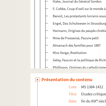
Hake, Journal du Général Gordon
F. Cobbe, Coup d'oeil sur le monde à
Benoit, Les protestants lorrains sous
Engel, Das Schulwesen in Strassbur
Hermann, Origines du peuple chréti
Mme de Pressensé, Pauvre petit
Almanach des familles pour 1887
Miss Yonge, Restitution
Geley, Faucon et la politique de Rich
Phillipson, Origines du catholicism
Mossmann, Cartulaire de Mulhouse, I
Présentation du contenu
Begold, Briefe des Pfalzgrafen Joh. C
Cote
MS 1384-1412
Stieve, Aeten zur Gesch. des 30 j. Kri
Titre
Etudes critiqu
Rosenthal, Beitraege zur Strafrecht
e
Date
fin du XIX
sièc
Rogest, Histoire du peuple de Genève