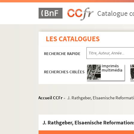
MS 1384-1412. Etudes critiques de Rodolphe Re
Catalogue co
MS 1384. Etudes critiques tirées de la Revu
MS 1385. Etudes historiques et religieuses 
LES CATALOGUES
MS 1386. Etudes historiques, littéraires et
MS 1387. Etudes historiques, littéraires et
RECHERCHE RAPIDE
MS 1388. Etudes historiques, littéraires et
MS 1389. Etudes historiques et critiques p
Imprimés
multimédia
RECHERCHES CIBLÉES
MS 1390. Etudes historiques, critiques et l
MS 1391. Etudes historiques publiées dans 
MS 1392. Etudes historiques tirées du Prog
Accueil CCFr
J. Rathgeber, Elsaenische Reformat
>
MS 1393. Etudes historiques, littéraires et
MS 1394. Etudes hitoriques, littéraires et re
J. Rathgeber, Elsaenische Reformation
Un drame philosophique de M. Renan
Les religions du Mexique et du Pérou