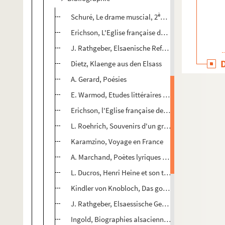
ème
Schuré, Le drame muscial, 2
édition
e
Erichson, L'Eglise française de Strasbourg au XVI
J. Rathgeber, Elsaenische Reformations geschich
Dietz, Klaenge aus den Elsass
A. Gerard, Poésies
E. Warmod, Etudes littéraires et morales
Erichson, l'Eglise française de Strasbourg (Progrè
L. Roehrich, Souvenirs d'un grand-père
Karamzino, Voyage en France
A. Marchand, Poètes lyriques de l'Autriche, II.
L. Ducros, Henri Heine et son temps
Kindler von Knobloch, Das goldene Buch von Stras
J. Rathgeber, Elsaessische Geschichte lieden der 
Ingold, Biographies alsaciennes, III.