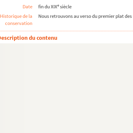
e
Date
fin du XIX
siècle
Historique de la
Nous retrouvons au verso du premier plat des o
siècle
conservation
te
Description du contenu
s)
sburg, II.
Revolution(?)