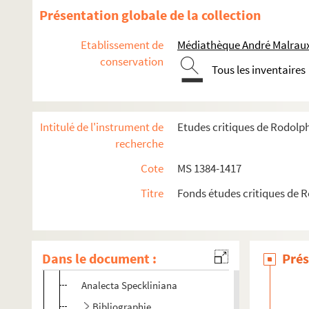
Un drame philosophique de M. Renan
Présentation globale de la collection
Les religions du Mexique et du Pérou
Etablissement de
Médiathèque André Malraux
L'âge d'or
conservation
Tous les inventaires
La nouvelle loi ecclésiastique en Prusse
Statistiques berlinoises
Les synodes du désert
Intitulé de l'instrument de
Etudes critiques de Rodolp
Une représentation théâtrale à Nice
recherche
Catherine de Sienne
Cote
MS 1384-1417
Le Congrès des évêques à Fulda
Titre
Fonds études critiques de 
Le protestantisme à Wiesbade
La Caisse d'éméritat des pasteurs d'A.-L.
La tour de la porte de l'Hopital
Dans le document :
Prés
Les souvenirs du feu duc de Broglie
Analecta Speckliniana
Bibliographie