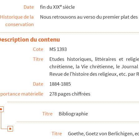
e
Date
fin du XIX
siècle
.
Historique de la
Nous retrouvons au verso du premier plat des o
ré
conservation
Description du contenu
Cote
MS 1393
Titre
Etudes historiques, littéraires et reli
chrétienne, la Vie chrétienne, le Journal
Revue de l'histoire des religieux, etc. pa
Date
1884-1885
ubliées dans le Progrès Religieux, la Revue Chrétienn...
portance matérielle
278 pages chiffrées
critiques publiées dans le Progrès Religieux, la Rev...
ritiques, publiées dans le Progrès Religieux, le Jo...
Titre
Bibliographie
critiques publiées dans le Progrès Religieux, le Jou...
ubliées dans le Progrès Religieux, les Affiches de S...
Titre
Goethe, Goetz von Berlichigen, e
 Journal d'Alsace, les Affiches de Strasbourg, le Pr...