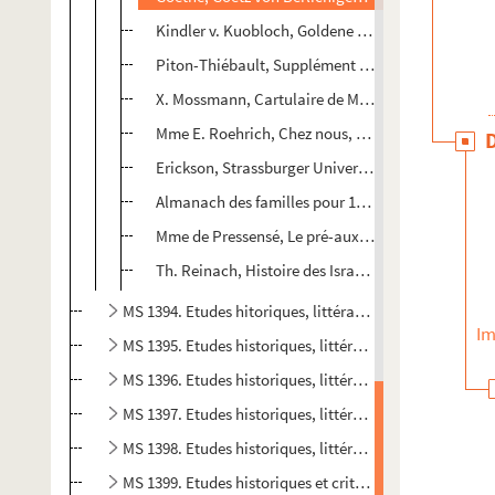
Kindler v. Kuobloch, Goldene Buch v. Strassburg, I
Piton-Thiébault, Supplément au Strasbourg illust
X. Mossmann, Cartulaire de Mulhouse III.
Mme E. Roehrich, Chez nous, poésies
Erickson, Strassburger Universitoetsfest im 1621
Almanach des familles pour 1885
Mme de Pressensé, Le pré-aux-saules
Th. Reinach, Histoire des Israëlites
MS 1394. Etudes hitoriques, littéraires et religieuses p
Im
MS 1395. Etudes historiques, littéraires, religieuses et 
MS 1396. Etudes historiques, littéraires, religieuses et c
MS 1397. Etudes historiques, littéraires, religieuses et 
MS 1398. Etudes historiques, littéraires et religieuses p
MS 1399. Etudes historiques et critiques publiées dans le