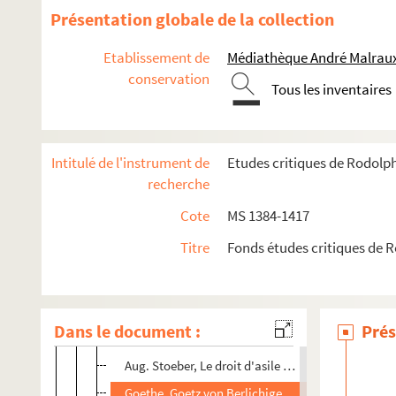
Un nouveau roman de Mme de Pressensé
Présentation globale de la collection
Die Illkirche Pfarwahl
Etablissement de
Médiathèque André Malraux
Une vente aux enchères interrompue (1685)
conservation
Scheideliad, composition V. Nessler
Tous les inventaires
L'Europe et la Révolution française
Bibliographie
Intitulé de l'instrument de
Etudes critiques de Rodolp
Montgomery, Le voile bleu
recherche
Rathgeber, Elsaessische Gedenktage
Cote
MS 1384-1417
Almanack des familles pour 1886
Titre
Fonds études critiques de 
M. Schwalb, Zur Beleuchtung des Staecker Mythu
Hugues, les synodes du désert
Ingold, Biographies alsaciennes
Dans le document :
Prés
Schiksale der Geneinde Wiebersweiler
Aug. Stoeber, Le droit d'asile à Mulhouse
Goethe, Goetz von Berlichigen, ed. Lichtenbergen