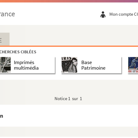
 du Journal d'Alsace, du Bulletin de la Société des a...
rance
liées dans le Progrès Religieux, la Revue chrétien...
Mon compte C
E
CHERCHES CIBLÉES
Imprimés
Base
multimédia
Patrimoine
Notice
1 sur 1
en