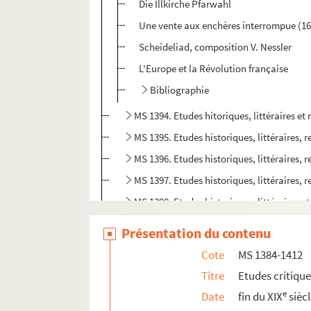
Die Illkirche Pfarwahl
Une vente aux enchères interrompue (16
Scheideliad, composition V. Nessler
L'Europe et la Révolution française
Bibliographie
MS 1394. Etudes hitoriques, littéraires et
MS 1395. Etudes historiques, littéraires, r
MS 1396. Etudes historiques, littéraires, r
MS 1397. Etudes historiques, littéraires, r
MS 1398. Etudes historiques, littéraires et
MS 1399. Etudes historiques et critiques pu
Présentation du contenu
MS 1400. Etudes historiques, littéraires e
Cote
MS 1384-1412
MS 1401. Etudes historiques et critiques 
Titre
Etudes critiqu
MS 1402. Etudes historiques et critiques p
e
Date
fin du XIX
sièc
MS 1403. Etudes historiques et critiques p