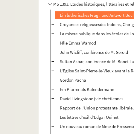
MS 1393. Etudes historiques, littéraires et r
Ein lutherisches Frag : und Antwort Büc
Croyances religieusesdes Indiens, Chir
La misère publique dans les écoles de L
Mlle Emma Warnod
John Wicliff, conférence de M. Gerold
Sultan Akbar, conférence de M. Bonet L
L'Eglise Saint-Pierre-le-Vieux avant la 
Gordon Pacha
Ein Pfarrer als Kalendermann
David Livingstone (vie chrétienne)
Rapport de l'Union protestante libérale,
Les lettres d'exil d'Edgar Quinet
Un nouveau roman de Mme de Pressens