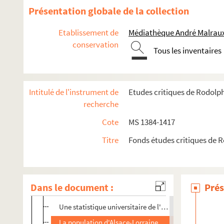
MS 1391. Etudes historiques publiées dans le Progrès Rel
Présentation globale de la collection
MS 1392. Etudes historiques tirées du Progrès Religieux, d
Etablissement de
Médiathèque André Malraux
La Bible française au Moyen-Âge
conservation
Tous les inventaires
L'eglise réformée de Paris, depuis 1802
Jacques Sturm de Sturmeck
Auguste Stoeber, sa vie et ses écrits
Intitulé de l'instrument de
Etudes critiques de Rodolp
Le Madhi Sidi Mohammed et les Senousyia
recherche
Le Congrès catholique de Cologne
Cote
MS 1384-1417
La deuxième vente de l'Union protestante libérale
Titre
Fonds études critiques de 
Le Consistorie de Bergerac et la conciliation
Le grand tir de 1576 et le monument des Zurichois
Le protestantisme dans le département de l'Ain
Dans le document :
Prés
Les principes fondamentauxde la Réforme et l'Eglise 
Une statistique universitaire de l'Allemagne
La population d'Alsace-Lorraine au point de vue relig