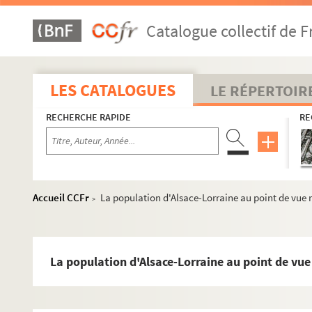
Catalogue collectif de F
LES CATALOGUES
LE RÉPERTOIR
RECHERCHE RAPIDE
RE
MS 1384-1412. Etudes critiques de Rodolphe Reuss
MS 1384. Etudes critiques tirées de la Revue Critique d'H
MS 1385. Etudes historiques et religieuses publiées dans 
Accueil CCFr
La population d'Alsace-Lorraine au point de vue r
>
MS 1386. Etudes historiques, littéraires et religieuses p
MS 1387. Etudes historiques, littéraires et religieuses p
MS 1388. Etudes historiques, littéraires et religieuses p
La population d'Alsace-Lorraine au point de vue
MS 1389. Etudes historiques et critiques publiées dans l
MS 1390. Etudes historiques, critiques et littéraires pub