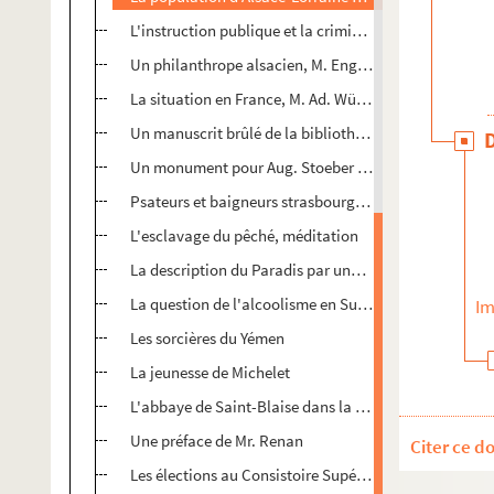
L'instruction publique et la criminalité
Un philanthrope alsacien, M. Engel Dolfus
La situation en France, M. Ad. Würtz ; (correspondanc
Un manuscrit brûlé de la bibliothèque de Strasbourg
Un monument pour Aug. Stoeber (correspondance)
Psateurs et baigneurs strasbourgeois
L'esclavage du pêché, méditation
La description du Paradis par une américaine
La question de l'alcoolisme en Suisse
Im
Les sorcières du Yémen
La jeunesse de Michelet
L'abbaye de Saint-Blaise dans la Forêt-Noire
Une préface de Mr. Renan
Citer ce d
Les élections au Consistoire Supérieur