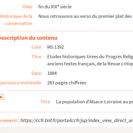
e
Date
fin du XIX
siècle
Historique de la
Nous retrouvons au verso du premier plat des o
conservation
e)
Description du contenu
Cote
MS 1392
Titre
Etudes historiques tirées du Progrès Relig
anciens textes français, de la Revue criti
Date
1884
portance matérielle
283 pages chiffrées
Titre
La population d'Alsace-Lorraine au po
ocument :
https://ccfr.bnf.fr/portailccfr/jsp/index_view_dire