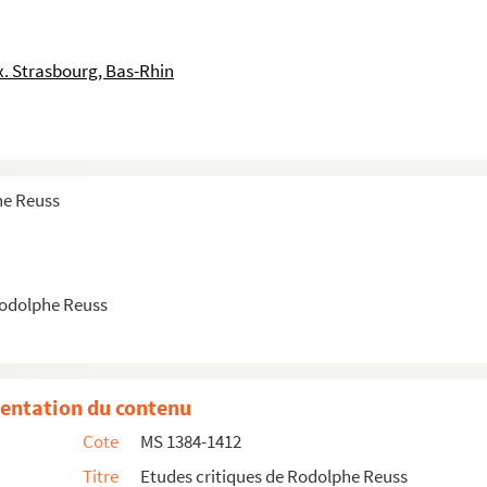
igieux, le Journal d'Alsace, la Revue Historique et l...
u Journal d'Alsace, du Bulletin de la Société des a...
. Strasbourg, Bas-Rhin
he Reuss
Rodolphe Reuss
entation du contenu
actuelle
Cote
MS 1384-1412
Titre
Etudes critiques de Rodolphe Reuss
ieux