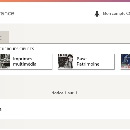
rance
Mon compte C
olas sur la prédication française
 au XVIII siècle (R. H. 1883)
E
CHERCHES CIBLÉES
Imprimés
Base
multimédia
Patrimoine
nce
Notice
1 sur 1
n