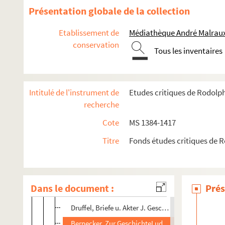
(Mlle Warnod) Pensées pour chaque jour
Présentation globale de la collection
Bertier, Coligny avant les guerres de religion
Etablissement de
Médiathèque André Malraux
Erichson, Ulrich Zwingli und die Elsaener Reform
conservation
Tous les inventaires
Etrennes chrétiennes, onzième année
Catalogue des Alsatica de M. Berger-Levrault
Weech, Sebastian Bürsters Schwedischen Krieg
Intitulé de l'instrument de
Etudes critiques de Rodolp
Schoeder, Scharnhorst Leben
recherche
Opel, Wallenstein und die Stadt Hallo
Cote
MS 1384-1417
Barthélémy, Mémoires de Charlotte de la Trémoill
Titre
Fonds études critiques de 
A. Besson, Der Krieg von 1278 u. Dürnkrut
G. Weitz, Chronica Regia Coloniensis
Grüenbaum, Die Publicistik des ?. Krieges
Dans le document :
Prés
Pasteracci, Die Schlacht bei Entzheim
Druffel, Briefe u. Akter J. Gesch. des XVI.
Bernecker, Zur GeschichteLudwig IV v. Thüringen