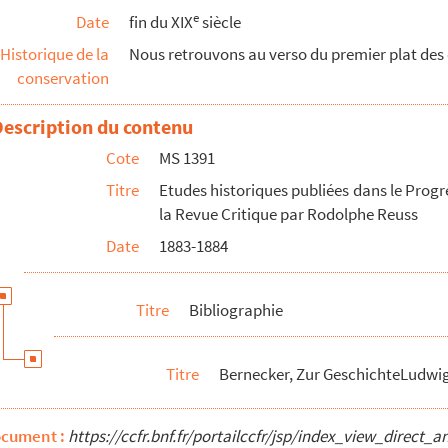
e
Date
fin du XIX
siècle
Historique de la
Nous retrouvons au verso du premier plat des o
conservation
Description du contenu
sel, IX.
Cote
MS 1391
Titre
Etudes historiques publiées dans le Progrè
la Revue Critique par Rodolphe Reuss
ans
Date
1883-1884
I.
Titre
Bibliographie
Titre
Bernecker, Zur GeschichteLudwig
V. Jhdt
ocument :
https://ccfr.bnf.fr/portailccfr/jsp/index_view_dire