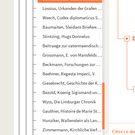
Lossius, Urkanden der Grafen von Legardie
Weech, Codex diplomaticus Salemitanus, I.
Baumaiten, Sleidans Briefwechsel
Stintzing, Hugs Donnelus
Beitraege zur vatermaendischen Geschichte von Ba
Grossmann, E. von Mansfelds Letzte Thaten
Beckmann, Forschungen zur Gesch. der (?) v. Orlé
Beehmer, Regesta Imperii, V.
Giesebrecht, Geschichte der Kaiszeit, IV, 2.
Bezold, Koenig Sigismand und die Reichs Kriege, I
Wyss, Die Limburger Chronik
Gauthier, Histoire de Marie Stuart
Hunziker, Wallenstein als Landesherr
Zimmermann, Kirchliche Verfanungs Kaemple in X
Citer ce d