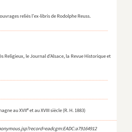
uvrages reliés l'ex-libris de Rodolphe Reuss.
s Religieux, le Journal d'Alsace, la Revue Historique et
e
emagne au XVII
et au XVIII siècle (R. H. 1883)
ct_anonymous.jsp?record=eadcgm:EADC:a79164912