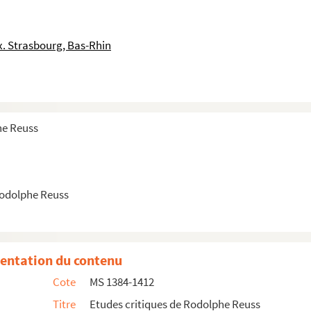
. Strasbourg, Bas-Rhin
he Reuss
Rodolphe Reuss
entation du contenu
olas sur la prédication française
Cote
MS 1384-1412
Titre
Etudes critiques de Rodolphe Reuss
 au XVIII siècle (R. H. 1883)