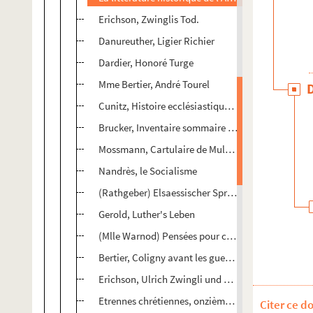
Erichson, Zwinglis Tod.
Danureuther, Ligier Richier
Dardier, Honoré Turge
Mme Bertier, André Tourel
Cunitz, Histoire ecclésiastique des Eglises de Fra
Brucker, Inventaire sommaire des Archives, T. III
Mossmann, Cartulaire de Mulhouse, T. I.
Nandrès, le Socialisme
(Rathgeber) Elsaessischer Sprichwoerterschatz
Gerold, Luther's Leben
(Mlle Warnod) Pensées pour chaque jour
Bertier, Coligny avant les guerres de religion
Erichson, Ulrich Zwingli und die Elsaener Reform
Etrennes chrétiennes, onzième année
Citer ce d