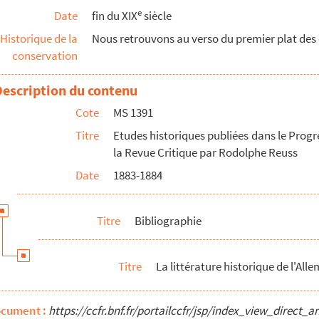
e
Date
fin du XIX
siècle
Historique de la
Nous retrouvons au verso du premier plat des o
conservation
Description du contenu
nce
Cote
MS 1391
Titre
Etudes historiques publiées dans le Progrè
la Revue Critique par Rodolphe Reuss
Date
1883-1884
Titre
Bibliographie
Titre
La littérature historique de l'All
atoren
ocument :
https://ccfr.bnf.fr/portailccfr/jsp/index_view_dire