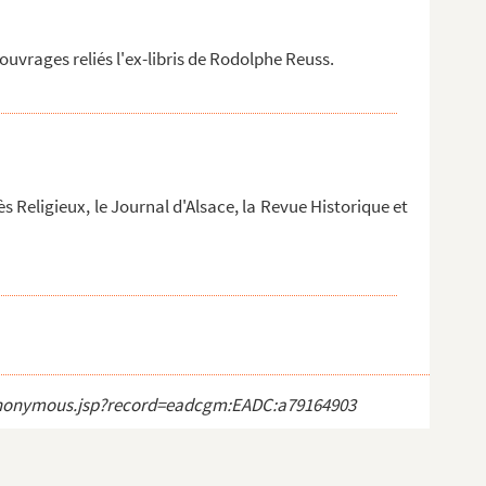
uvrages reliés l'ex-libris de Rodolphe Reuss.
s Religieux, le Journal d'Alsace, la Revue Historique et
ct_anonymous.jsp?record=eadcgm:EADC:a79164903