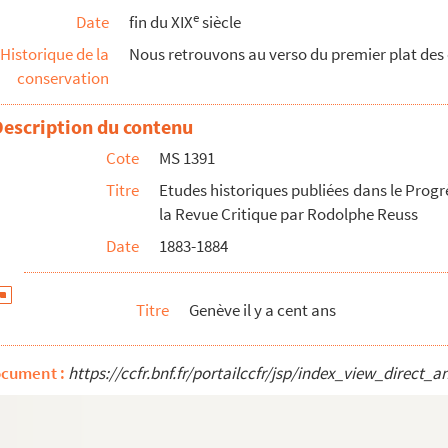
e
Date
fin du XIX
siècle
Historique de la
Nous retrouvons au verso du premier plat des o
conservation
Description du contenu
Cote
MS 1391
Titre
Etudes historiques publiées dans le Progrè
la Revue Critique par Rodolphe Reuss
olas sur la prédication française
Date
1883-1884
 du Journal d'Alsace, du Bulletin de la Société des a...
Titre
Genève il y a cent ans
ubliées dans le Progrès Religieux, la Revue chrétien...
ubliées dans le Progrès Religieux, la Revue Chrétienn...
ocument :
https://ccfr.bnf.fr/portailccfr/jsp/index_view_dire
critiques publiées dans le Progrès Religieux, la Rev...
ritiques, publiées dans le Progrès Religieux, le Jo...
critiques publiées dans le Progrès Religieux, le Jou...