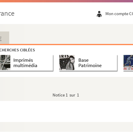
rance
Mon compte C
E
CHERCHES CIBLÉES
Imprimés
Base
multimédia
Patrimoine
Notice
1 sur 1
istoire et de Littérature, de la Revue de Théologie ...
le Progrès Religieux, la Jeune France, etc., etc., d...