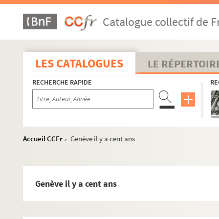
Catalogue collectif de F
LES CATALOGUES
LE RÉPERTOIR
RECHERCHE RAPIDE
RE
Accueil CCFr
Genève il y a cent ans
>
MS 1384-1412. Etudes critiques de Rodolphe Reuss
Genève il y a cent ans
MS 1384. Etudes critiques tirées de la Revue Critique d'H
MS 1385. Etudes historiques et religieuses publiées dans 