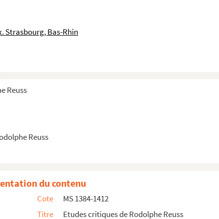
ubliées dans le Journal des Familles, le Progrès Rel...
ubliées dans le Progrès Religieux, la Revue Critique...
. Strasbourg, Bas-Rhin
ubliées dans le Progrès Religieux, le Journal d'Alsa...
e Progrès Religieux, le Journal d'Alsace, la Revue Al...
liées dans le Progrès Religieux, le Journal d'Alsace...
eux, le Journal d'Alsace, la Revue Historique et l...
he Reuss
Rodolphe Reuss
entation du contenu
Cote
MS 1384-1412
Titre
Etudes critiques de Rodolphe Reuss