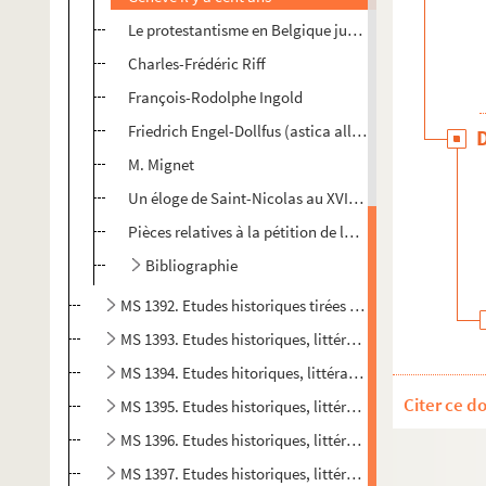
Le protestantisme en Belgique jusqu'à Joseph II
Charles-Frédéric Riff
François-Rodolphe Ingold
Friedrich Engel-Dollfus (astica alle monde)
M. Mignet
e
Un éloge de Saint-Nicolas au XVII
siècle
Pièces relatives à la pétition de la paroisse de St. Nic
Bibliographie
MS 1392. Etudes historiques tirées du Progrès Religieux,
MS 1393. Etudes historiques, littéraires et religieuses p
MS 1394. Etudes hitoriques, littéraires et religieuses p
Citer ce d
MS 1395. Etudes historiques, littéraires, religieuses et 
MS 1396. Etudes historiques, littéraires, religieuses et c
MS 1397. Etudes historiques, littéraires, religieuses et 